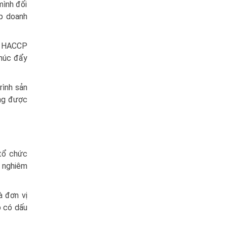
mình đối
úp doanh
ận HACCP
thúc đẩy
rình sản
ộng được
tổ chức
h nghiêm
à đơn vị
 có dấu