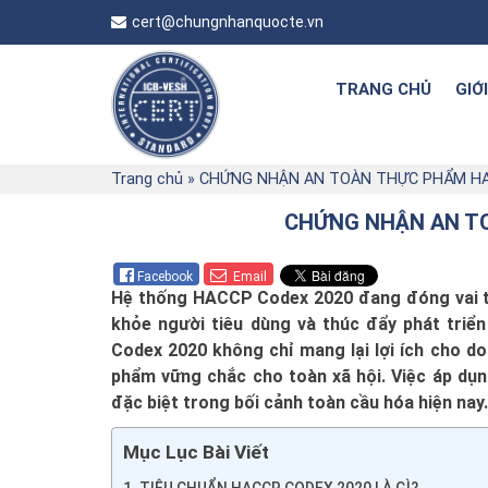
cert@chungnhanquocte.vn
TRANG CHỦ
GIỚ
Trang chủ
»
CHỨNG NHẬN AN TOÀN THỰC PHẨM HA
CHỨNG NHẬN AN T
Facebook
Email
Hệ thống HACCP Codex 2020 đang đóng vai tr
khỏe người tiêu dùng và thúc đẩy phát tri
Codex 2020 không chỉ mang lại lợi ích cho 
phẩm vững chắc cho toàn xã hội. Việc áp dụ
đặc biệt trong bối cảnh toàn cầu hóa hiện nay.
Mục Lục Bài Viết
TIÊU CHUẨN HACCP CODEX 2020 LÀ GÌ?