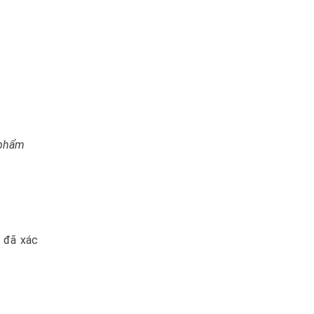
 phẩm
m đã xác