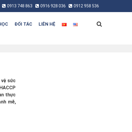
0913 748 863
0916 928 036
0912 958 536
HỌC
ĐỐI TÁC
LIÊN HỆ
 vệ sức
n HACCP
àn thực
ạnh mẽ,