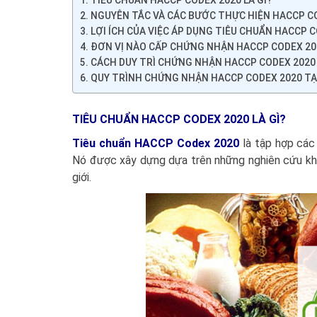
NGUYÊN TẮC VÀ CÁC BƯỚC THỰC HIỆN HACCP C
LỢI ÍCH CỦA VIỆC ÁP DỤNG TIÊU CHUẨN HACCP 
ĐƠN VỊ NÀO CẤP CHỨNG NHẬN HACCP CODEX 20
CÁCH DUY TRÌ CHỨNG NHẬN HACCP CODEX 2020
QUY TRÌNH CHỨNG NHẬN HACCP CODEX 2020 TẠI
TIÊU CHUẨN HACCP CODEX 2020 LÀ GÌ?
Tiêu chuẩn
HACCP Codex 2020
là tập hợp các
Nó được xây dựng dựa trên những nghiên cứu kho
giới.