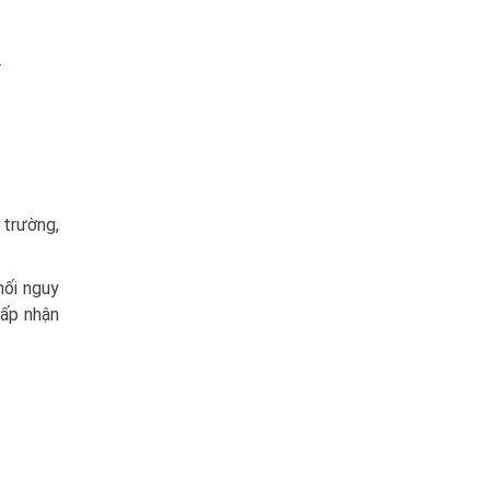
.
 trường,
mối nguy
hấp nhận