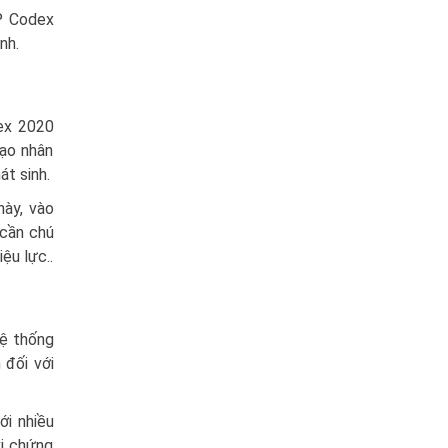
CP Codex
nh.
ex 2020
ạo nhân
át sinh.
ày, vào
 cần chú
ệu lực..
hệ thống
 đối với
ới nhiều
vi chứng