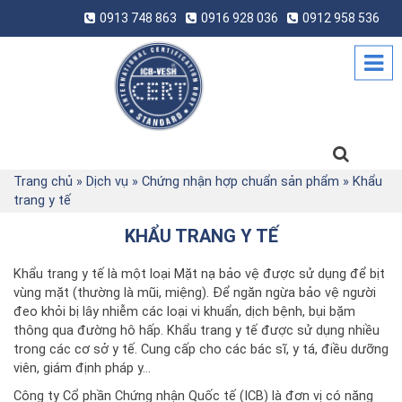
0913 748 863
0916 928 036
0912 958 536
Trang chủ
»
Dịch vụ
»
Chứng nhận hợp chuẩn sản phẩm
»
Khẩu
trang y tế
KHẨU TRANG Y TẾ
Khẩu trang y tế là một loại Mặt nạ bảo vệ được sử dụng để bịt
vùng mặt (thường là mũi, miệng). Để ngăn ngừa bảo vệ người
đeo khỏi bị lây nhiễm các loại vi khuẩn, dịch bệnh, bụi bặm
thông qua đường hô hấp. Khẩu trang y tế được sử dụng nhiều
trong các cơ sở y tế. Cung cấp cho các bác sĩ, y tá, điều dưỡng
viên, giám định pháp y…
Công ty Cổ phần Chứng nhận Quốc tế (ICB) là đơn vị có năng