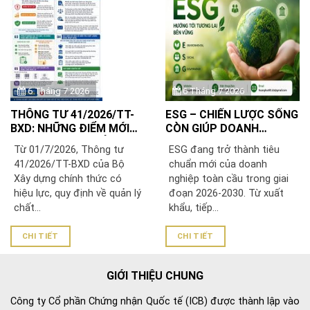
6 Tháng 7 2026
6 Tháng 7 2026
THÔNG TƯ 41/2026/TT-
ESG – CHIẾN LƯỢC SỐNG
BXD: NHỮNG ĐIỂM MỚI
CÒN GIÚP DOANH
DOANH NGHIỆP SẢN
NGHIỆP VIỆT NAM PHÁT
Từ 01/7/2026, Thông tư
ESG đang trở thành tiêu
XUẤT, NHẬP KHẨU VẬT
TRIỂN BỀN VỮNG VÀ
41/2026/TT-BXD của Bộ
chuẩn mới của doanh
LIỆU XÂY DỰNG CẦN BIẾT
VƯƠN RA THỊ TRƯỜNG
Xây dựng chính thức có
nghiệp toàn cầu trong giai
QUỐC TẾ
hiệu lực, quy định về quản lý
đoạn 2026-2030. Từ xuất
chất...
khẩu, tiếp...
CHI TIẾT
CHI TIẾT
GIỚI THIỆU CHUNG
Công ty Cổ phần Chứng nhận Quốc tế (ICB) được thành lập vào