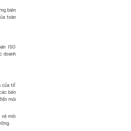
ững biện
của toàn
hận ISO
ức doanh
ả của tổ
 các bên
 đến môi
o vệ môi
vững.