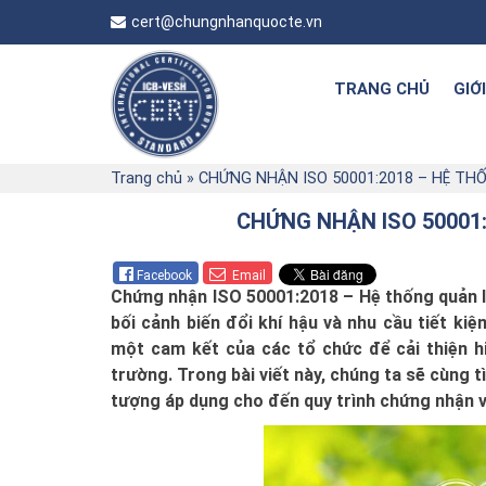
cert@chungnhanquocte.vn
TRANG CHỦ
GIỚ
Trang chủ
»
CHỨNG NHẬN ISO 50001:2018 – HỆ TH
CHỨNG NHẬN ISO 50001
Facebook
Email
Chứng nhận ISO 50001:2018 – Hệ thống quản l
bối cảnh biến đổi khí hậu và nhu cầu tiết ki
một cam kết của các tổ chức để cải thiện 
trường. Trong bài viết này, chúng ta sẽ cùng t
tượng áp dụng cho đến quy trình chứng nhận v