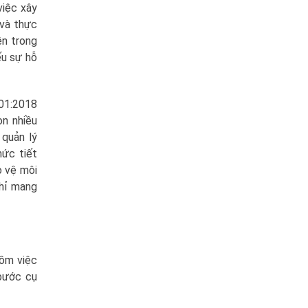
việc xây
 và thực
ên trong
ếu sự hỗ
001:2018
òn nhiều
 quản lý
hức tiết
o vệ môi
chỉ mang
gồm việc
 bước cụ