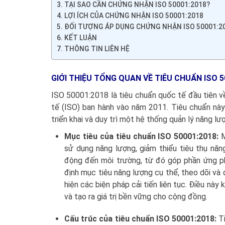
TẠI SAO CẦN CHỨNG NHẬN ISO 50001:2018?
LỢI ÍCH CỦA CHỨNG NHẬN ISO 50001:2018
ĐỐI TƯỢNG ÁP DỤNG CHỨNG NHẬN ISO 50001:2
KẾT LUẬN
THÔNG TIN LIÊN HỆ
GIỚI THIỆU TỔNG QUAN VỀ TIÊU CHUẨN ISO 5
ISO 50001:2018 là tiêu chuẩn quốc tế đầu tiên
tế (ISO) ban hành vào năm 2011. Tiêu chuẩn này
triển khai và duy trì một hệ thống quản lý năng lư
Mục tiêu của tiêu chuẩn ISO 50001:2018
:
M
sử dụng năng lượng, giảm thiểu tiêu thụ năn
động đến môi trường, từ đó góp phần ứng ph
định mục tiêu năng lượng cụ thể, theo dõi và
hiện các biện pháp cải tiến liên tục. Điều nà
và tạo ra giá trị bền vững cho cộng đồng.
Cấu trúc của tiêu chuẩn ISO 50001:2018
:
T