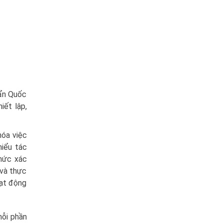
uẩn Quốc
iết lập,
hóa việc
hiểu tác
chức xác
 và thực
oạt động
mỗi phần