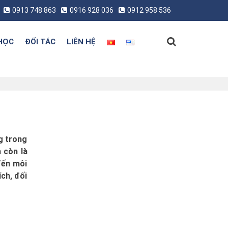
0913 748 863
0916 928 036
0912 958 536
HỌC
ĐỐI TÁC
LIÊN HỆ
g trong
 còn là
đến môi
ích, đối