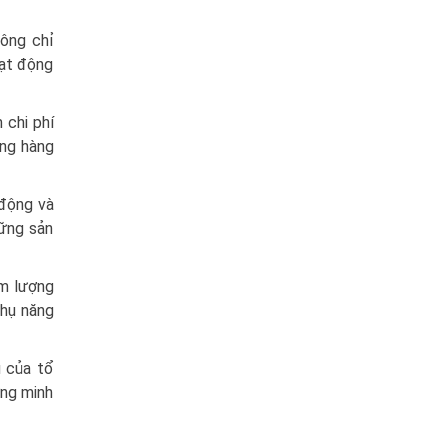
hông chỉ
oạt động
 chi phí
ợng hàng
 động và
hững sản
ảm lượng
thụ năng
u của tổ
ứng minh