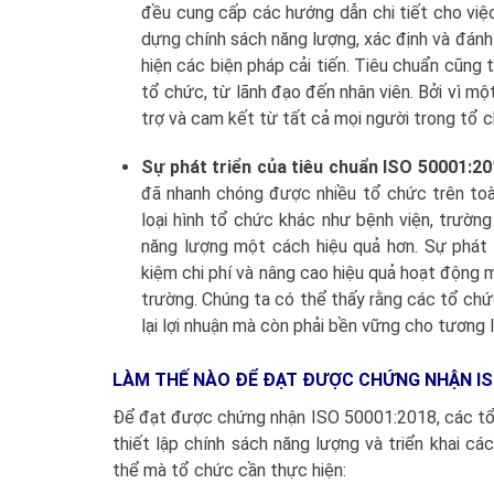
đều cung cấp các hướng dẫn chi tiết cho việc
dựng chính sách năng lượng, xác định và đánh 
hiện các biện pháp cải tiến. Tiêu chuẩn cũng 
tổ chức, từ lãnh đạo đến nhân viên. Bởi vì mộ
trợ và cam kết từ tất cả mọi người trong tổ 
Sự phát triển của tiêu chuẩn ISO 50001:2
đã nhanh chóng được nhiều tổ chức trên toà
loại hình tổ chức khác như bệnh viện, trườn
năng lượng một cách hiệu quả hơn. Sự phát 
kiệm chi phí và nâng cao hiệu quả hoạt động 
trường. Chúng ta có thể thấy rằng các tổ ch
lại lợi nhuận mà còn phải bền vững cho tương l
LÀM THẾ NÀO ĐỂ ĐẠT ĐƯỢC CHỨNG NHẬN ISO
Để đạt được chứng nhận ISO 50001:2018, các tổ 
thiết lập chính sách năng lượng và triển khai c
thể mà tổ chức cần thực hiện: