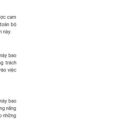
được cam
 toàn bộ
h này.
 này bao
ng trách
vào việc
 này bao
ụng năng
ho những