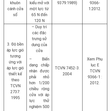
khuôn
kiểu mở với
9379:1989)
9366-
cánh cửa
một lực từ
1:2012.
sổ
65 N đến
120 N
– Duy trì
các đặc
trưng sử
3. Độ bền
dụng của
áp lực gió
cửa
tương
– Biến
Xem Phụ
ứng với
dạng chấp
lục E
áp lực gió
TCVN 7452-3:
nhận được
TCVN
thiết kế
2004
phải nhỏ
9366-1 :
theo
hơn 1/200
2012.
TCVN
chiều rộng
2737:
cửa với áp
1995
lực thử
nghiệm 500