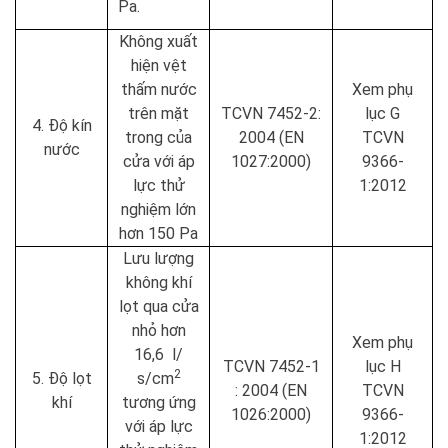
Pa.
Không xuất
hiện vệt
thấm nước
Xem phụ
trên mặt
TCVN 7452-2:
lục G
4. Độ kín
trong của
2004 (EN
TCVN
nước
cửa với áp
1027:2000)
9366-
lực thử
1:2012
nghiệm lớn
hơn 150 Pa
Lưu lượng
không khí
lọt qua cửa
nhỏ hơn
Xem phụ
16,6 l/
TCVN 7452-1
lục H
2
5. Độ lọt
s/cm
: 2004 (EN
TCVN
khí
tương ứng
1026:2000)
9366-
với áp lực
1:2012