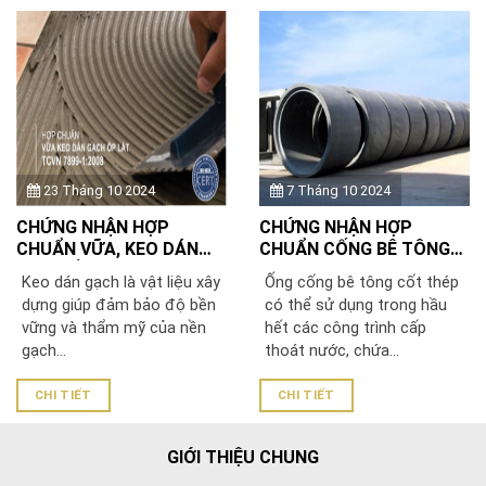
23 Tháng 10 2024
7 Tháng 10 2024
CHỨNG NHẬN HỢP
CHỨNG NHẬN HỢP
CHUẨN VỮA, KEO DÁN
CHUẨN CỐNG BÊ TÔNG
GẠCH ỐP LÁT TCVN
THEO TCVN 9113:2012
Keo dán gạch là vật liệu xây
Ống cống bê tông cốt thép
7899-1:2008
dựng giúp đảm bảo độ bền
có thể sử dụng trong hầu
vững và thẩm mỹ của nền
hết các công trình cấp
gạch...
thoát nước, chứa...
CHI TIẾT
CHI TIẾT
GIỚI THIỆU CHUNG