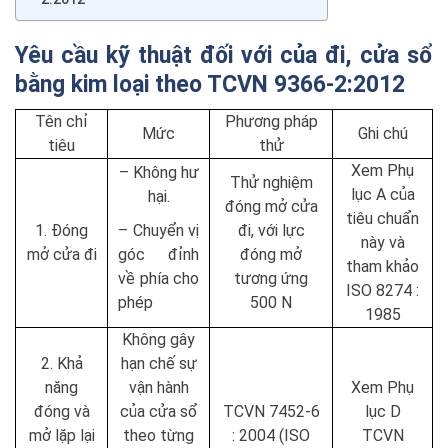
Yêu cầu kỹ thuật đối với của đi, cửa sổ
bằng kim loại theo TCVN 9366-2:2012
Tên chỉ
Phương pháp
Mức
Ghi chú
tiêu
thử
Xem Phụ
– Không hư
Thử nghiệm
lục A của
hại.
đóng mở cửa
tiêu chuẩn
1. Đóng
– Chuyển vị
đi, với lực
này và
mở cửa đi
góc đỉnh
đóng mở
tham khảo
về phía cho
tương ứng
ISO 8274 :
phép
500 N
1985
Không gây
2. Khả
hạn chế sự
năng
vận hành
Xem Phụ
đóng và
của cửa sổ
TCVN 7452-6
lục D
mở lặp lại
theo từng
: 2004 (ISO
TCVN