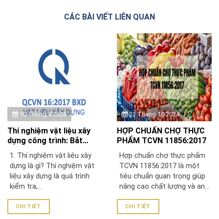
CÁC BÀI VIẾT LIÊN QUAN
10 Tháng 4 2026
23 Tháng 10 2024
Thí nghiệm vật liệu xây
HỢP CHUẨN CHỢ THỰC
dựng công trình: Bắt
PHẨM TCVN 11856:2017
buộc để chứng nhận
1. Thí nghiệm vật liệu xây
Hợp chuẩn chợ thực phẩm
QCVN 16:2023/BXD
dựng là gì? Thí nghiệm vật
TCVN 11856:2017 là một
liệu xây dựng là quá trình
tiêu chuẩn quan trọng giúp
kiểm tra,...
nâng cao chất lượng và an...
CHI TIẾT
CHI TIẾT