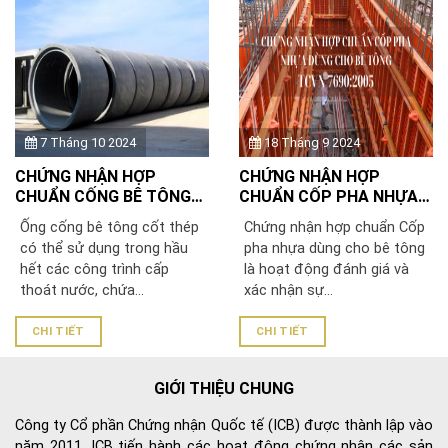
7 Tháng 10 2024
18 Tháng 9 2024
CHỨNG NHẬN HỢP
CHỨNG NHẬN HỢP
CHUẨN CỐNG BÊ TÔNG
CHUẨN CỐP PHA NHỰA
THEO TCVN 9113:2012
DÙNG CHO BÊ TÔNG
Ống cống bê tông cốt thép
Chứng nhận hợp chuẩn Cốp
THEO TCVN 7690:2005
có thể sử dụng trong hầu
pha nhựa dùng cho bê tông
hết các công trình cấp
là hoạt động đánh giá và
thoát nước, chứa...
xác nhận sự...
CHI TIẾT
CHI TIẾT
GIỚI THIỆU CHUNG
Công ty Cổ phần Chứng nhận Quốc tế (ICB) được thành lập vào
năm 2011. ICB tiến hành các hoạt động chứng nhận các sản