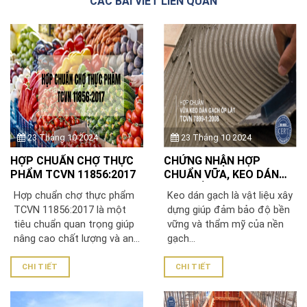
CÁC BÀI VIẾT LIÊN QUAN
23 Tháng 10 2024
23 Tháng 10 2024
HỢP CHUẨN CHỢ THỰC
CHỨNG NHẬN HỢP
PHẨM TCVN 11856:2017
CHUẨN VỮA, KEO DÁN
GẠCH ỐP LÁT TCVN
Hợp chuẩn chợ thực phẩm
Keo dán gạch là vật liệu xây
7899-1:2008
TCVN 11856:2017 là một
dựng giúp đảm bảo độ bền
tiêu chuẩn quan trọng giúp
vững và thẩm mỹ của nền
nâng cao chất lượng và an...
gạch...
CHI TIẾT
CHI TIẾT