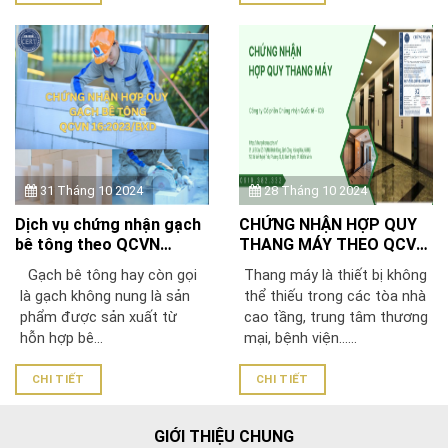
31 Tháng 10 2024
28 Tháng 10 2024
Dịch vụ chứng nhận gạch
CHỨNG NHẬN HỢP QUY
bê tông theo QCVN
THANG MÁY THEO QCVN
16:2023/BXD – Đúng
02:2019/BLĐTBXH
Gạch bê tông hay còn gọi
Thang máy là thiết bị không
chuẩn Bộ Xây dựng
là gạch không nung là sản
thể thiếu trong các tòa nhà
phẩm được sản xuất từ
cao tầng, trung tâm thương
hỗn hợp bê...
mại, bệnh viện…...
CHI TIẾT
CHI TIẾT
GIỚI THIỆU CHUNG