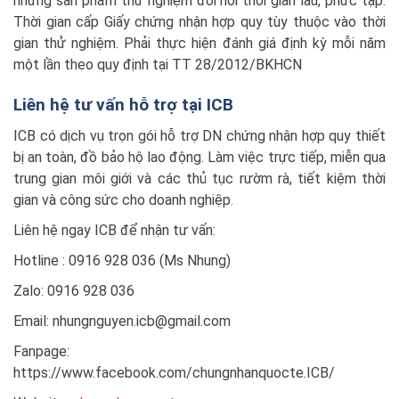
những sản phẩm thử nghiệm đòi hỏi thời gian lâu, phức tạp.
Thời gian cấp Giấy chứng nhận hợp quy tùy thuộc vào thời
gian thử nghiệm. Phải thực hiện đánh giá định kỳ mỗi năm
một lần theo quy định tại TT 28/2012/BKHCN
Liên hệ tư vấn hỗ trợ tại ICB
ICB có dịch vụ trọn gói hỗ trợ DN chứng nhận hợp quy thiết
bị an toàn, đồ bảo hộ lao động. Làm việc trực tiếp, miễn qua
trung gian môi giới và các thủ tục rườm rà, tiết kiệm thời
gian và công sức cho doanh nghiệp.
Liên hệ ngay ICB để nhận tư vấn:
Hotline : 0916 928 036 (Ms Nhung)
Zalo: 0916 928 036
Email: nhungnguyen.icb@gmail.com
Fanpage:
https://www.facebook.com/chungnhanquocte.ICB/