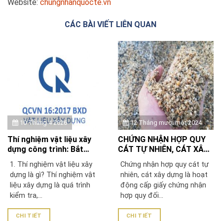
Website:
chungnhanquocte.vn
CÁC BÀI VIẾT LIÊN QUAN
10 Tháng 4 2026
12 Tháng mười một 2024
Thí nghiệm vật liệu xây
CHỨNG NHẬN HỢP QUY
dựng công trình: Bắt
CÁT TỰ NHIÊN, CÁT XÂY
buộc để chứng nhận
DỰNG THEO QCVN
1. Thí nghiệm vật liệu xây
Chứng nhận hợp quy cát tự
QCVN 16:2023/BXD
16:2023/BXD
dựng là gì? Thí nghiệm vật
nhiên, cát xây dựng là hoạt
liệu xây dựng là quá trình
động cấp giấy chứng nhận
kiểm tra,...
hợp quy đối...
CHI TIẾT
CHI TIẾT