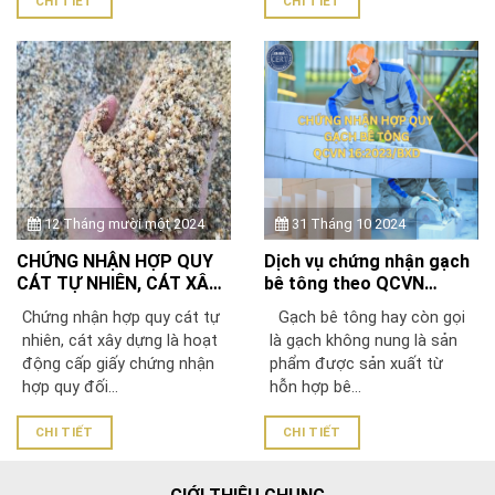
CHI TIẾT
CHI TIẾT
12 Tháng mười một 2024
31 Tháng 10 2024
CHỨNG NHẬN HỢP QUY
Dịch vụ chứng nhận gạch
CÁT TỰ NHIÊN, CÁT XÂY
bê tông theo QCVN
DỰNG THEO QCVN
16:2023/BXD – Đúng
Chứng nhận hợp quy cát tự
Gạch bê tông hay còn gọi
16:2023/BXD
chuẩn Bộ Xây dựng
nhiên, cát xây dựng là hoạt
là gạch không nung là sản
động cấp giấy chứng nhận
phẩm được sản xuất từ
hợp quy đối...
hỗn hợp bê...
CHI TIẾT
CHI TIẾT