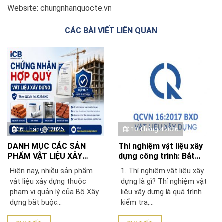
Website: chungnhanquocte.vn
CÁC BÀI VIẾT LIÊN QUAN
6 Tháng 7 2026
10 Tháng 4 2026
DANH MỤC CÁC SẢN
Thí nghiệm vật liệu xây
PHẨM VẬT LIỆU XÂY
dựng công trình: Bắt
DỰNG PHẢI CHỨNG NHẬN
buộc để chứng nhận
Hiện nay, nhiều sản phẩm
1. Thí nghiệm vật liệu xây
HỢP QUY THEO QCVN
QCVN 16:2023/BXD
vật liệu xây dựng thuộc
dựng là gì? Thí nghiệm vật
16:2023/BXD
phạm vi quản lý của Bộ Xây
liệu xây dựng là quá trình
dựng bắt buộc...
kiểm tra,...