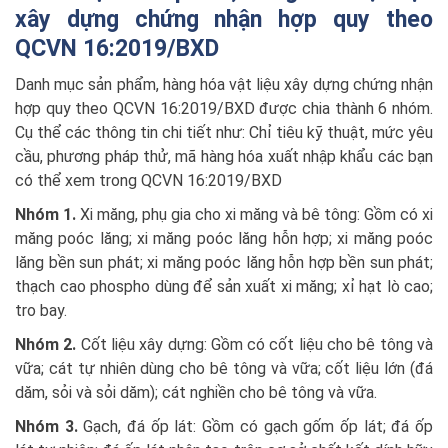
xây dựng chứng nhận hợp quy theo
QCVN 16:2019/BXD
Danh mục sản phẩm, hàng hóa vật liệu xây dựng chứng nhận
hợp quy theo QCVN 16:2019/BXD được chia thành 6 nhóm.
Cụ thể các thông tin chi tiết như: Chỉ tiêu kỹ thuật, mức yêu
cầu, phương pháp thử, mã hàng hóa xuất nhập khẩu các bạn
có thể xem trong QCVN 16:2019/BXD
Nhóm 1.
Xi măng, phụ gia cho xi măng và bê tông: Gồm có xi
măng poóc lăng; xi măng poóc lăng hỗn hợp; xi măng poóc
lăng bền sun phát; xi măng poóc lăng hỗn hợp bền sun phát;
thạch cao phospho dùng để sản xuất xi măng; xỉ hạt lò cao;
tro bay.
Nhóm 2.
Cốt liệu xây dựng: Gồm có cốt liệu cho bê tông và
vữa; cát tự nhiên dùng cho bê tông và vữa; cốt liệu lớn (đá
dăm, sỏi và sỏi dăm); cát nghiền cho bê tông và vữa.
Nhóm 3.
Gạch, đá ốp lát: Gồm có gạch gốm ốp lát; đá ốp