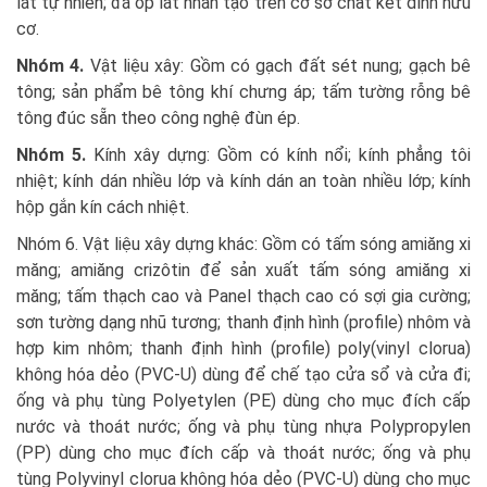
lát tự nhiên; đá ốp lát nhân tạo trên cơ sở chất kết dính hữu
cơ.
Nhóm 4.
Vật liệu xây: Gồm có gạch đất sét nung; gạch bê
tông; sản phẩm bê tông khí chưng áp; tấm tường rỗng bê
tông đúc sẵn theo công nghệ đùn ép.
Nhóm 5.
Kính xây dựng: Gồm có kính nổi; kính phẳng tôi
nhiệt; kính dán nhiều lớp và kính dán an toàn nhiều lớp; kính
hộp gắn kín cách nhiệt.
Nhóm 6. Vật liệu xây dựng khác: Gồm có tấm sóng amiăng xi
măng; amiăng crizôtin để sản xuất tấm sóng amiăng xi
măng; tấm thạch cao và Panel thạch cao có sợi gia cường;
sơn tường dạng nhũ tương; thanh định hình (profile) nhôm và
hợp kim nhôm; thanh định hình (profile) poly(vinyl clorua)
không hóa dẻo (PVC-U) dùng để chế tạo cửa sổ và cửa đi;
ống và phụ tùng Polyetylen (PE) dùng cho mục đích cấp
nước và thoát nước; ống và phụ tùng nhựa Polypropylen
(PP) dùng cho mục đích cấp và thoát nước; ống và phụ
tùng Polyvinyl clorua không hóa dẻo (PVC-U) dùng cho mục