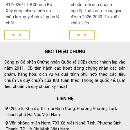
XUẤT, NHẬP KHẨU VẬT
TRIỂN BỀN VỮNG VÀ
41/2026/TT-BXD của Bộ
chuẩn mới của doanh
LIỆU XÂY DỰNG CẦN BIẾT
VƯƠN RA THỊ TRƯỜNG
Xây dựng chính thức có
nghiệp toàn cầu trong giai
QUỐC TẾ
hiệu lực, quy định về quản lý
đoạn 2026-2030. Từ xuất
chất...
khẩu, tiếp...
CHI TIẾT
CHI TIẾT
GIỚI THIỆU CHUNG
Công ty Cổ phần Chứng nhận Quốc tế (ICB) được thành lập vào
năm 2011. ICB tiến hành các hoạt động chứng nhận các sản
phẩm, hàng hóa, dịch vụ và quá trình phù hợp theo các tiêu
chuẩn và quy chuẩn của ICB tuân theo Thông lệ quốc tế, Luật
tiêu chuẩn và quy chuẩn kỹ thuật.
LIÊN HỆ
C9 Lô 8, Khu đô thị mới Định Công, Phường Phương Liệt,
Thành phố Hà Nội, Việt Nam
Văn phòng miền Nam: 793 Xô Viết Nghệ Tĩnh, Phường Bình
Thạnh, TP. Hồ Chí Minh, Việt Nam