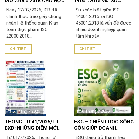
ISO 22000:2018 CHO HỘ
14001:2015 VÀ ISO
KINH DOANH RƯỢU HẢI
45001:2018
Ngày 17/07/2026, ICB đã
Sự khác biệt giữa ISO
LUÂN
chính thức trao giấy chứng
14001:2015 và ISO
nhận Hệ thống quản lý an
45001:2018 là vấn đề được
toàn thực phẩm ISO
nhiều doanh nghiệp quan
22000:2018...
tâm khi xây...
CHI TIẾT
CHI TIẾT
6 Tháng 7 2026
6 Tháng 7 2026
THÔNG TƯ 41/2026/TT-
ESG – CHIẾN LƯỢC SỐNG
BXD: NHỮNG ĐIỂM MỚI
CÒN GIÚP DOANH
DOANH NGHIỆP SẢN
NGHIỆP VIỆT NAM PHÁT
Từ 01/7/2026, Thông tư
ESG đang trở thành tiêu