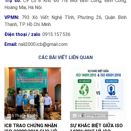
Trụ sở
:
C9 Lô 8 Khu Đô Thị Mới Định Công, Định Công,
Hoàng Mai, Hà Nội.
VPMN:
793 Xô Viết Nghệ Tĩnh, Phường 26, Quận Bình
Thạnh, TP. Hồ Chí Minh.
Điện thoại / zalo
:
0915.157.536
Email:
nali2000.icb@gmail.com
CÁC BÀI VIẾT LIÊN QUAN
5 Tháng 8 2026
14 Tháng 7 2026
ICB TRAO CHỨNG NHẬN
SỰ KHÁC BIỆT GIỮA ISO