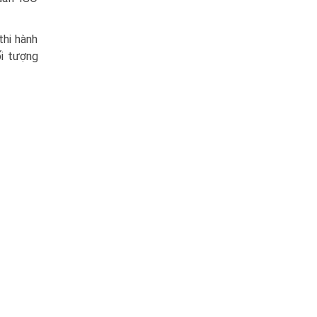
hi hành
ối tượng