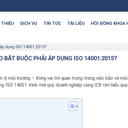
I THIỆU
DỊCH VỤ
TIN TỨC
TÀI LIỆU
HỘI ĐỒNG KHOA 
áp dụng ISO 14001:2015?
 BẮT BUỘC PHẢI ÁP DỤNG ISO 14001:2015?
 lý môi trường – đóng vai trò quan trọng trong việc bảo vệ môi
g ISO 14001. Kính mời quý doanh nghiệp cùng ICB tìm hiểu qua 