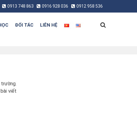
0913 748 863
0916 928 036
0912 958 536
HỌC
ĐỐI TÁC
LIÊN HỆ
 trường.
bài viết