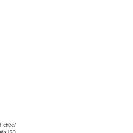
tổ chức/
uẩn ISO