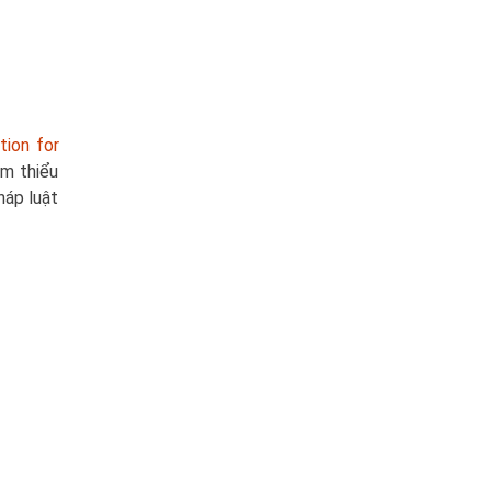
tion for
m thiểu
háp luật