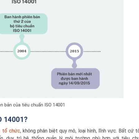
ên bản của tiêu chuẩn ISO 14001
O 14001?
i tổ chức
, không phân biệt quy mô, loại hình, lĩnh vực. Bất cứ 
ến, duy trì hệ thống quản lý môi trường phù hợp với tiêu ch