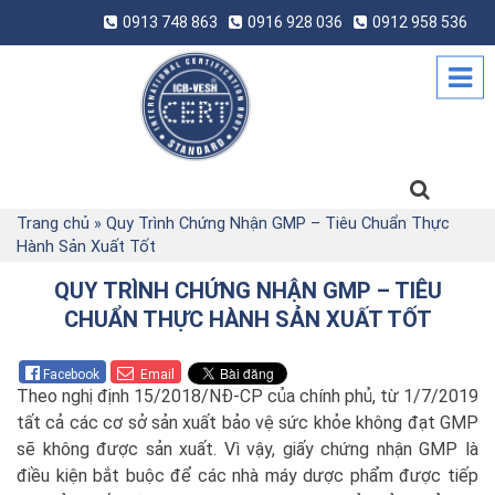
0913 748 863
0916 928 036
0912 958 536
Trang chủ
»
Quy Trình Chứng Nhận GMP – Tiêu Chuẩn Thực
Hành Sản Xuất Tốt
QUY TRÌNH CHỨNG NHẬN GMP – TIÊU
CHUẨN THỰC HÀNH SẢN XUẤT TỐT
Facebook
Email
Theo nghị định 15/2018/NĐ-CP của chính phủ, từ 1/7/2019
tất cả các cơ sở sản xuất bảo vệ sức khỏe không đạt GMP
sẽ không được sản xuất. Vì vậy, giấy chứng nhận GMP là
điều kiện bắt buộc để các nhà máy dược phẩm được tiếp