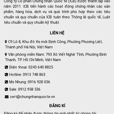
Công ty Cổ phần Chứng nhận Quốc tế (ICB) được thành lập vào
năm 2011. ICB tiến hành các hoạt động chứng nhận các sản
phẩm, hàng hóa, dịch vụ và quá trình phù hợp theo các tiêu
chuẩn và quy chuẩn của ICB tuân theo Thông lệ quốc tế, Luật
tiêu chuẩn và quy chuẩn kỹ thuật.
LIÊN HỆ
C9 Lô 8, Khu đô thị mới Định Công, Phường Phương Liệt,
Thành phố Hà Nội, Việt Nam
Văn phòng miền Nam: 793 Xô Viết Nghệ Tĩnh, Phường Bình
Thạnh, TP. Hồ Chí Minh, Việt Nam
Điện thoại: 0243 640 8825
Hotline: 0913 748 863
Ms Nhung: 0916 928 036
Sale: 0912 958 536
cert@chungnhanquocte.vn
ĐĂNG KÍ
Đăng ký để nhận được thông tin mới nhất từ chúng tôi.