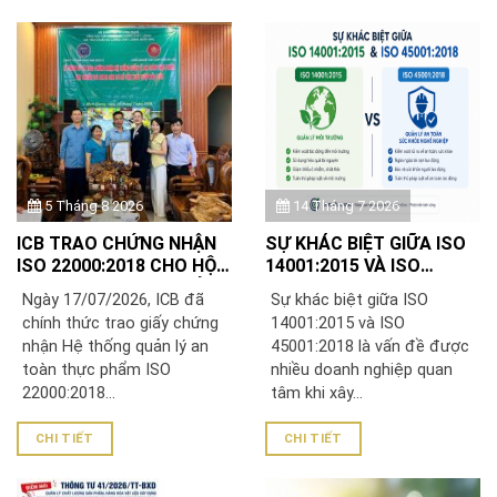
5 Tháng 8 2026
14 Tháng 7 2026
ICB TRAO CHỨNG NHẬN
SỰ KHÁC BIỆT GIỮA ISO
ISO 22000:2018 CHO HỘ
14001:2015 VÀ ISO
KINH DOANH RƯỢU HẢI
45001:2018
Ngày 17/07/2026, ICB đã
Sự khác biệt giữa ISO
LUÂN
chính thức trao giấy chứng
14001:2015 và ISO
nhận Hệ thống quản lý an
45001:2018 là vấn đề được
toàn thực phẩm ISO
nhiều doanh nghiệp quan
22000:2018...
tâm khi xây...
CHI TIẾT
CHI TIẾT