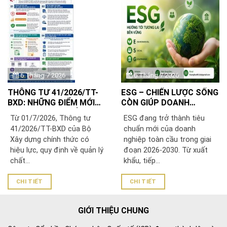
6 Tháng 7 2026
6 Tháng 7 2026
THÔNG TƯ 41/2026/TT-
ESG – CHIẾN LƯỢC SỐNG
BXD: NHỮNG ĐIỂM MỚI
CÒN GIÚP DOANH
DOANH NGHIỆP SẢN
NGHIỆP VIỆT NAM PHÁT
Từ 01/7/2026, Thông tư
ESG đang trở thành tiêu
XUẤT, NHẬP KHẨU VẬT
TRIỂN BỀN VỮNG VÀ
41/2026/TT-BXD của Bộ
chuẩn mới của doanh
LIỆU XÂY DỰNG CẦN BIẾT
VƯƠN RA THỊ TRƯỜNG
Xây dựng chính thức có
nghiệp toàn cầu trong giai
QUỐC TẾ
hiệu lực, quy định về quản lý
đoạn 2026-2030. Từ xuất
chất...
khẩu, tiếp...
CHI TIẾT
CHI TIẾT
GIỚI THIỆU CHUNG