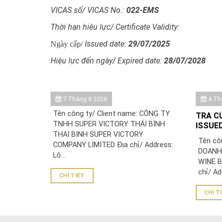
VICAS số/ VICAS No.:
022-EMS
Thời hạn hiệu lực/ Certificate Validity:
Issued date:
29/07/2025
Ngày cấp/
Hiệu lực đến ngày/ Expired date:
28/07/2028
7 Tháng 8 2026
4 Th
Tên công ty/ Client name: CÔNG TY
TRA C
TNHH SUPER VICTORY THÁI BÌNH
ISSUED
THAI BINH SUPER VICTORY
DOANH
Tên cô
COMPANY LIMITED Địa chỉ/ Address:
DOANH 
Lô...
WINE B
chỉ/ Ad
CHI TIẾT
CHI T