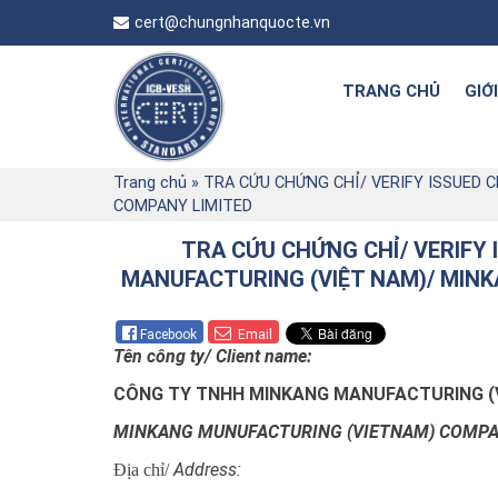
cert@chungnhanquocte.vn
TRANG CHỦ
GIỚ
Trang chủ
»
TRA CỨU CHỨNG CHỈ/ VERIFY ISSUED 
COMPANY LIMITED
TRA CỨU CHỨNG CHỈ/ VERIFY
MANUFACTURING (VIỆT NAM)/ MIN
Facebook
Email
Tên công ty/ Client name:
CÔNG TY TNHH MINKANG MANUFACTURING (
MINKANG MUNUFACTURING (VIETNAM) COMPA
Address:
Địa chỉ/