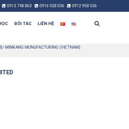
0913 748 863
0916 928 036
0912 958 536
HỌC
ĐỐI TÁC
LIÊN HỆ
M)/ MINKANG MUNUFACTURING (VIETNAM)
MITED