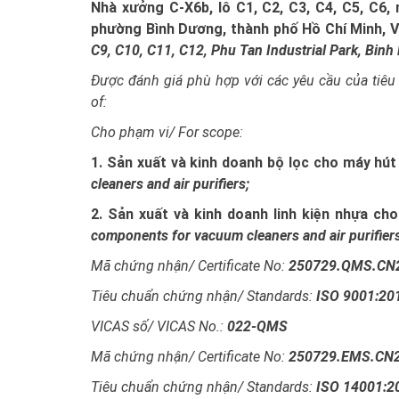
Nhà xưởng C-X6b, lô C1, C2, C3, C4, C5, C6,
phường Bình Dương, thành phố Hồ Chí Minh, 
C9, C10, C11, C12, Phu Tan Industrial Park, Bin
Được đánh giá phù hợp với các yêu cầu của tiêu
of:
Cho phạm vi/ For scope:
1. Sản xuất và kinh doanh bộ lọc cho máy hút
cleaners and air purifiers;
2. Sản xuất và kinh doanh linh kiện nhựa ch
components for vacuum cleaners and air purifiers
Mã chứng nhận/ Certificate No:
250729.QMS.CN
Tiêu chuẩn chứng nhận/ Standards:
ISO 9001:20
VICAS số/ VICAS No.:
022-QMS
Mã chứng nhận/ Certificate No:
250729.EMS.CN
Tiêu chuẩn chứng nhận/ Standards:
ISO 14001:2