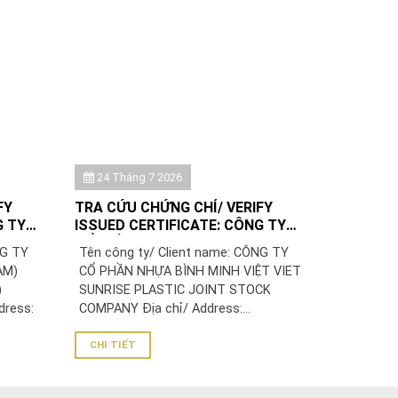
24 Tháng 7 2026
FY
TRA CỨU CHỨNG CHỈ/ VERIFY
G TY
ISSUED CERTIFICATE: CÔNG TY
T NAM)/
CỔ PHẦN NHỰA BÌNH MINH VIỆT
NG TY
Tên công ty/ Client name: CÔNG TY
AM)
AM)
CỔ PHẦN NHỰA BÌNH MINH VIỆT VIET
)
SUNRISE PLASTIC JOINT STOCK
dress:
COMPANY Địa chỉ/ Address:...
CHI TIẾT