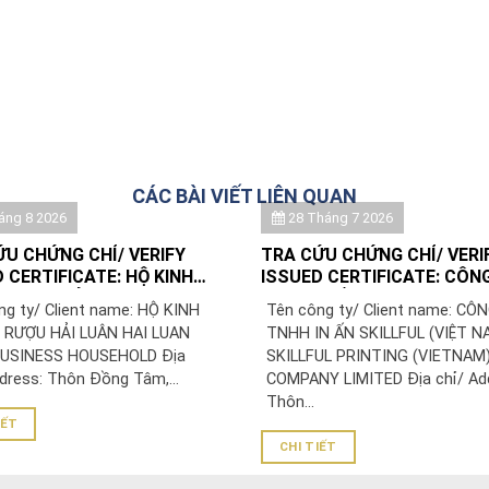
CÁC BÀI VIẾT LIÊN QUAN
áng 8 2026
28 Tháng 7 2026
ỨU CHỨNG CHỈ/ VERIFY
TRA CỨU CHỨNG CHỈ/ VERI
 CERTIFICATE: HỘ KINH
ISSUED CERTIFICATE: CÔN
 RƯỢU HẢI LUÂN
TNHH IN ẤN SKILLFUL (VIỆ
ng ty/ Client name: HỘ KINH
Tên công ty/ Client name: CÔ
SKILLFUL PRINTING (VIETN
RƯỢU HẢI LUÂN HAI LUAN
TNHH IN ẤN SKILLFUL (VIỆT N
COMPANY LIMITED
USINESS HOUSEHOLD Địa
SKILLFUL PRINTING (VIETNAM
dress: Thôn Đồng Tâm,...
COMPANY LIMITED Địa chỉ/ Ad
Thôn...
IẾT
CHI TIẾT