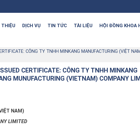
I THIỆU
DỊCH VỤ
TIN TỨC
TÀI LIỆU
HỘI ĐỒNG KHOA 
CERTIFICATE: CÔNG TY TNHH MINKANG MANUFACTURING (VIỆT NA
 ISSUED CERTIFICATE: CÔNG TY TNHH MINKANG
KANG MUNUFACTURING (VIETNAM) COMPANY LI
VIỆT NAM)
NY LIMITED