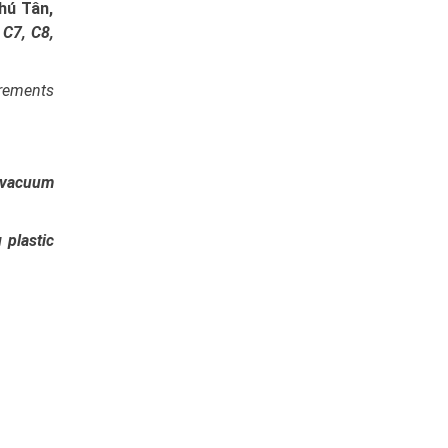
hú Tân,
 C7, C8,
rements
r vacuum
 plastic