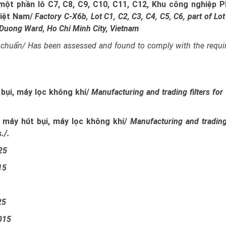
 một phần lô C7, C8, C9, C10, C11, C12, Khu công nghiệp P
Việt Nam/
Factory C-X6b, Lot C1, C2, C3, C4, C5, C6, part of Lot
h Duong Ward, Ho Chi Minh City, Vietnam
 chuẩn/
Has been assessed and found to comply with the requi
 bụi, máy lọc không khí/
Manufacturing and trading filters fo
o máy hút bụi, máy lọc không khí/
Manufacturing and trading
./.
25
15
25
015