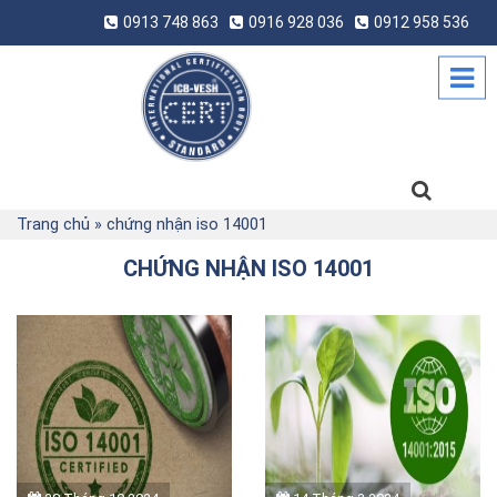
0913 748 863
0916 928 036
0912 958 536
Trang chủ
»
chứng nhận iso 14001
CHỨNG NHẬN ISO 14001