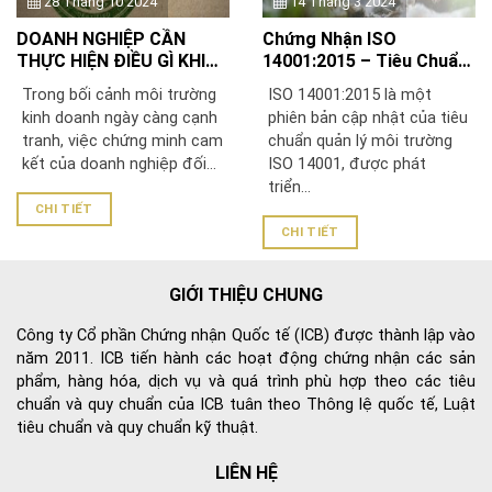
28 Tháng 10 2024
14 Tháng 3 2024
DOANH NGHIỆP CẦN
Chứng Nhận ISO
THỰC HIỆN ĐIỀU GÌ KHI
14001:2015 – Tiêu Chuẩn
CHỨNG NHẬN ISO
Quản Lý Môi Trường Hiện
Trong bối cảnh môi trường
ISO 14001:2015 là một
14001:2015
Đại
kinh doanh ngày càng cạnh
phiên bản cập nhật của tiêu
tranh, việc chứng minh cam
chuẩn quản lý môi trường
kết của doanh nghiệp đối...
ISO 14001, được phát
triển...
CHI TIẾT
CHI TIẾT
GIỚI THIỆU CHUNG
Công ty Cổ phần Chứng nhận Quốc tế (ICB) được thành lập vào
năm 2011. ICB tiến hành các hoạt động chứng nhận các sản
phẩm, hàng hóa, dịch vụ và quá trình phù hợp theo các tiêu
chuẩn và quy chuẩn của ICB tuân theo Thông lệ quốc tế, Luật
tiêu chuẩn và quy chuẩn kỹ thuật.
LIÊN HỆ