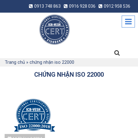
0913 748 863
0916 928 036
0912 958 536
Trang chủ
»
chứng nhận iso 22000
CHỨNG NHẬN ISO 22000