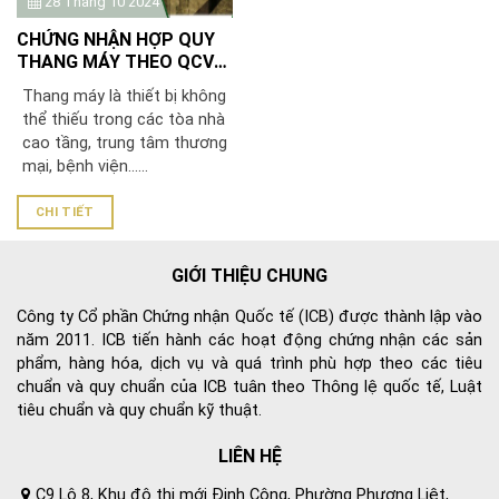
28 Tháng 10 2024
CHỨNG NHẬN HỢP QUY
THANG MÁY THEO QCVN
02:2019/BLĐTBXH
Thang máy là thiết bị không
thể thiếu trong các tòa nhà
cao tầng, trung tâm thương
mại, bệnh viện…...
CHI TIẾT
GIỚI THIỆU CHUNG
Công ty Cổ phần Chứng nhận Quốc tế (ICB) được thành lập vào
năm 2011. ICB tiến hành các hoạt động chứng nhận các sản
phẩm, hàng hóa, dịch vụ và quá trình phù hợp theo các tiêu
chuẩn và quy chuẩn của ICB tuân theo Thông lệ quốc tế, Luật
tiêu chuẩn và quy chuẩn kỹ thuật.
LIÊN HỆ
C9 Lô 8, Khu đô thị mới Định Công, Phường Phương Liệt,