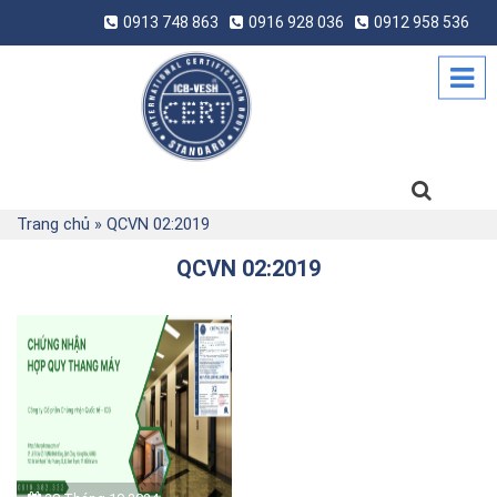
0913 748 863
0916 928 036
0912 958 536
Trang chủ
»
QCVN 02:2019
QCVN 02:2019