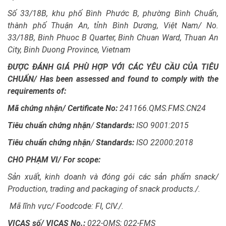
Số 33/18B, khu phố Bình Phước B, phường Bình Chuẩn,
thành phố Thuận An, tỉnh Bình Dương, Việt Nam/ No.
33/18B, Binh Phuoc B Quarter, Binh Chuan Ward, Thuan An
City, Binh Duong Province, Vietnam
ĐƯỢC ĐÁNH GIÁ PHÙ HỢP VỚI CÁC YÊU CẦU CỦA TIÊU
CHUẨN/ Has been assessed and found to comply with the
requirements of:
Mã chứng nhận/ Certificate No:
241166.QMS.FMS.CN24
Tiêu chuẩn chứng nhận
/
Standards:
ISO 9001:2015
Tiêu chuẩn chứng nhận
/
Standards:
ISO 22000:2018
CHO PHẠM VI/
For scope:
Sản xuất, kinh doanh và đóng gói các sản phẩm snack/
Production, trading and packaging of snack products./.
Mã lĩnh vực/ Foodcode: FI, CIV./.
VICAS số/ VICAS No.:
022-QMS; 022-FMS