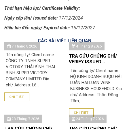
Thời hạn hiệu lực/
Certificate Validity:
Ngày cấp lần/ Issued date:
17/12/2024
Hiệu lực đến ngày/ Expired date:
16/12/2027
CÁC BÀI VIẾT LIÊN QUAN
7 Tháng 8 2026
4 Tháng 8 2026
Tên công ty/ Client name:
TRA CỨU CHỨNG CHỈ/
CÔNG TY TNHH SUPER
VERIFY ISSUED
VICTORY THÁI BÌNH THAI
CERTIFICATE: HỘ KINH
Tên công ty/ Client name:
BINH SUPER VICTORY
DOANH RƯỢU HẢI LUÂN
HỘ KINH DOANH RƯỢU HẢI
COMPANY LIMITED Địa
LUÂN HAI LUAN WINE
chỉ/ Address: Lô...
BUSINESS HOUSEHOLD Địa
chỉ/ Address: Thôn Đồng
CHI TIẾT
Tâm,...
CHI TIẾT
28 Tháng 7 2026
24 Tháng 7 2026
TRA CỨU CHỨNG CHỈ/
TRA CỨU CHỨNG CHỈ/