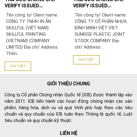
VERIFY ISSUED
VERIFY ISSUED
CERTIFICATE: CÔNG TY
CERTIFICATE: CÔNG TY
Tên công ty/ Client name:
Tên công ty/ Client name:
TNHH IN ẤN SKILLFUL
CỔ PHẦN NHỰA BÌNH
CÔNG TY TNHH IN ẤN
CÔNG TY CỔ PHẦN NHỰA
(VIỆT NAM)/ SKILLFUL
MINH VIỆT
SKILLFUL (VIỆT NAM)
BÌNH MINH VIỆT VIET
PRINTING (VIETNAM)
SKILLFUL PRINTING
SUNRISE PLASTIC JOINT
COMPANY LIMITED
(VIETNAM) COMPANY
STOCK COMPANY Địa
LIMITED Địa chỉ/ Address:
chỉ/ Address:...
Thôn...
CHI TIẾT
CHI TIẾT
GIỚI THIỆU CHUNG
Công ty Cổ phần Chứng nhận Quốc tế (ICB) được thành lập vào
năm 2011. ICB tiến hành các hoạt động chứng nhận các sản
phẩm, hàng hóa, dịch vụ và quá trình phù hợp theo các tiêu
chuẩn và quy chuẩn của ICB tuân theo Thông lệ quốc tế, Luật
tiêu chuẩn và quy chuẩn kỹ thuật.
LIÊN HỆ