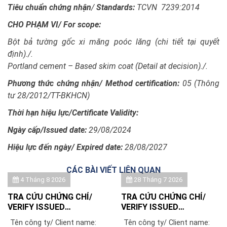
Tiêu chuẩn chứng nhận
/
Standards:
TCVN 7239:2014
CHO PHẠM VI/
For scope:
Bột bả tường gốc xi măng poóc lăng (chi tiết tại quyết
định)./.
Portland cement – Based skim coat (Detail at decision)./.
Phương thức chứng nhận/ Method certification:
05 (Thông
tư 28/2012/TT-BKHCN)
Thời hạn hiệu lực/
Certificate Validity:
Ngày cấp/
Issued date:
29/08/2024
Hiệu lực đến ngày/ Expired date:
28/08/2027
CÁC BÀI VIẾT LIÊN QUAN
4 Tháng 8 2026
28 Tháng 7 2026
TRA CỨU CHỨNG CHỈ/
TRA CỨU CHỨNG CHỈ/
VERIFY ISSUED
VERIFY ISSUED
CERTIFICATE: HỘ KINH
CERTIFICATE: CÔNG TY
Tên công ty/ Client name:
Tên công ty/ Client name: