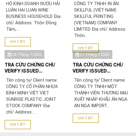
DOANH RƯỢU HẢI LUÂN
TNHH IN ẤN SKILLFUL
HỘ KINH DOANH RƯỢU HẢI
CÔNG TY TNHH IN ẤN
(VIỆT NAM)/ SKILLFUL
LUÂN HAI LUAN WINE
SKILLFUL (VIỆT NAM)
PRINTING (VIETNAM)
BUSINESS HOUSEHOLD Địa
SKILLFUL PRINTING
COMPANY LIMITED
chỉ/ Address: Thôn Đồng
(VIETNAM) COMPANY
Tâm,...
LIMITED Địa chỉ/ Address:
Thôn...
CHI TIẾT
CHI TIẾT
24 Tháng 7 2026
21 Tháng 7 2026
TRA CỨU CHỨNG CHỈ/
TRA CỨU CHỨNG CHỈ/
VERIFY ISSUED
VERIFY ISSUED
CERTIFICATE: CÔNG TY
CERTIFICATE: CÔNG TY
Tên công ty/ Client name:
Tên công ty/ Client name:
CỔ PHẦN NHỰA BÌNH
TNHH MỘT THÀNH VIÊN
CÔNG TY CỔ PHẦN NHỰA
CÔNG TY TNHH MỘT
MINH VIỆT
THƯƠNG MẠI XUẤT NHẬP
BÌNH MINH VIỆT VIET
THÀNH VIÊN THƯƠNG MẠI
KHẨU ÂN NGA
SUNRISE PLASTIC JOINT
XUẤT NHẬP KHẨU ÂN NGA
STOCK COMPANY Địa
AN NGA IMPORT...
chỉ/ Address:...
CHI TIẾT
CHI TIẾT