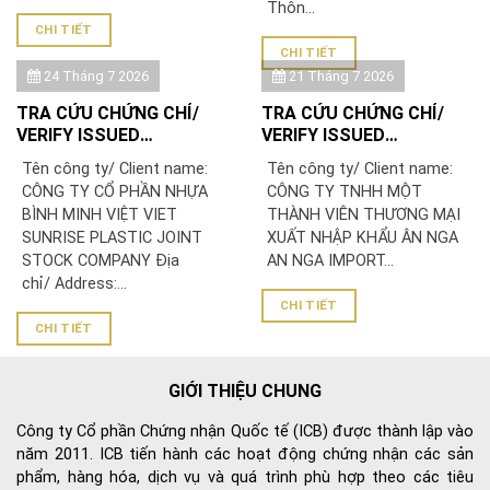
Thôn...
CHI TIẾT
CHI TIẾT
24 Tháng 7 2026
21 Tháng 7 2026
TRA CỨU CHỨNG CHỈ/
TRA CỨU CHỨNG CHỈ/
VERIFY ISSUED
VERIFY ISSUED
CERTIFICATE: CÔNG TY
CERTIFICATE: CÔNG TY
Tên công ty/ Client name:
Tên công ty/ Client name:
CỔ PHẦN NHỰA BÌNH
TNHH MỘT THÀNH VIÊN
CÔNG TY CỔ PHẦN NHỰA
CÔNG TY TNHH MỘT
MINH VIỆT
THƯƠNG MẠI XUẤT NHẬP
BÌNH MINH VIỆT VIET
THÀNH VIÊN THƯƠNG MẠI
KHẨU ÂN NGA
SUNRISE PLASTIC JOINT
XUẤT NHẬP KHẨU ÂN NGA
STOCK COMPANY Địa
AN NGA IMPORT...
chỉ/ Address:...
CHI TIẾT
CHI TIẾT
GIỚI THIỆU CHUNG
Công ty Cổ phần Chứng nhận Quốc tế (ICB) được thành lập vào
năm 2011. ICB tiến hành các hoạt động chứng nhận các sản
phẩm, hàng hóa, dịch vụ và quá trình phù hợp theo các tiêu