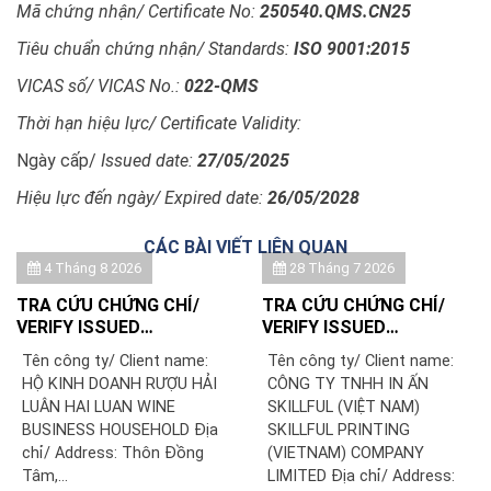
Mã chứng nhận/ Certificate No:
250540.QMS.CN25
Tiêu chuẩn chứng nhận/ Standards:
ISO 9001:2015
VICAS số/ VICAS No.:
022-QMS
Thời hạn hiệu lực/ Certificate Validity:
Ngày cấp/
Issued date:
27/05/2025
Hiệu lực đến ngày/ Expired date:
26/05/2028
CÁC BÀI VIẾT LIÊN QUAN
4 Tháng 8 2026
28 Tháng 7 2026
TRA CỨU CHỨNG CHỈ/
TRA CỨU CHỨNG CHỈ/
VERIFY ISSUED
VERIFY ISSUED
CERTIFICATE: HỘ KINH
CERTIFICATE: CÔNG TY
Tên công ty/ Client name:
Tên công ty/ Client name:
DOANH RƯỢU HẢI LUÂN
TNHH IN ẤN SKILLFUL
HỘ KINH DOANH RƯỢU HẢI
CÔNG TY TNHH IN ẤN
(VIỆT NAM)/ SKILLFUL
LUÂN HAI LUAN WINE
SKILLFUL (VIỆT NAM)
PRINTING (VIETNAM)
BUSINESS HOUSEHOLD Địa
SKILLFUL PRINTING
COMPANY LIMITED
chỉ/ Address: Thôn Đồng
(VIETNAM) COMPANY
Tâm,...
LIMITED Địa chỉ/ Address: