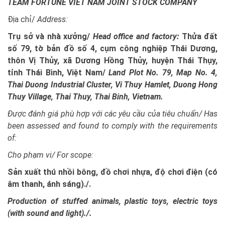
TEAM FORTUNE VIET NAM JOINT STOCK COMPANY
Địa chỉ/
Address:
Trụ sở và nhà xưởng/
Head office and factory:
Thửa đất
số 79, tờ bản đồ số 4, cụm công nghiệp Thái Dương,
thôn Vị Thủy, xã Dương Hồng Thủy, huyện Thái Thụy,
tỉnh Thái Bình, Việt Nam/
Land Plot No. 79, Map No. 4,
Thai Duong Industrial Cluster, Vi Thuy Hamlet, Duong Hong
Thuy Village, Thai Thuy, Thai Binh, Vietnam.
Được đánh giá phù hợp với các yêu cầu của tiêu chuẩn/
Has
been assessed and found to comply with the requirements
of:
Cho phạm vi/ For scope:
Sản xuất thú nhồi bông, đồ chơi nhựa, độ chơi điện (có
âm thanh, ánh sáng)./.
Production of stuffed animals, plastic toys, electric toys
(with sound and light)./.