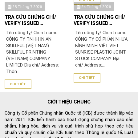
28 Tháng 7 2026
24 Tháng 7 2026
TRA CỨU CHỨNG CHỈ/
TRA CỨU CHỨNG CHỈ/
VERIFY ISSUED
VERIFY ISSUED
CERTIFICATE: CÔNG TY
CERTIFICATE: CÔNG TY
Tên công ty/ Client name:
Tên công ty/ Client name:
TNHH IN ẤN SKILLFUL
CỔ PHẦN NHỰA BÌNH
CÔNG TY TNHH IN ẤN
CÔNG TY CỔ PHẦN NHỰA
(VIỆT NAM)/ SKILLFUL
MINH VIỆT
SKILLFUL (VIỆT NAM)
BÌNH MINH VIỆT VIET
PRINTING (VIETNAM)
SKILLFUL PRINTING
SUNRISE PLASTIC JOINT
COMPANY LIMITED
(VIETNAM) COMPANY
STOCK COMPANY Địa
LIMITED Địa chỉ/ Address:
chỉ/ Address:...
Thôn...
CHI TIẾT
CHI TIẾT
GIỚI THIỆU CHUNG
Công ty Cổ phần Chứng nhận Quốc tế (ICB) được thành lập vào
năm 2011. ICB tiến hành các hoạt động chứng nhận các sản
phẩm, hàng hóa, dịch vụ và quá trình phù hợp theo các tiêu
chuẩn và quy chuẩn của ICB tuân theo Thông lệ quốc tế, Luật