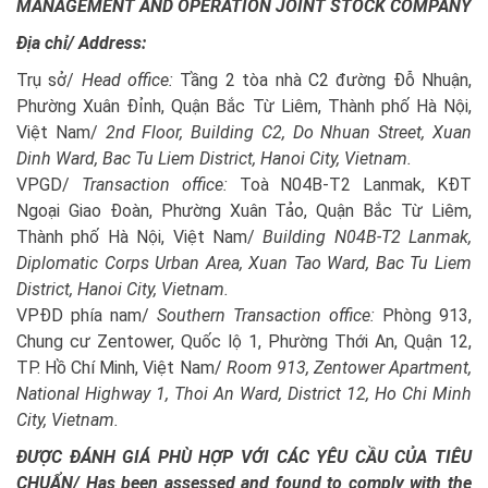
MANAGEMENT AND OPERATION JOINT STOCK COMPANY
Địa chỉ/
Address:
Trụ sở/
Head office:
Tầng 2 tòa nhà C2 đường Đỗ Nhuận,
Phường Xuân Đỉnh, Quận Bắc Từ Liêm, Thành phố Hà Nội,
Việt Nam/
2nd Floor, Building C2, Do Nhuan Street, Xuan
Dinh Ward, Bac Tu Liem District, Hanoi City, Vietnam.
VPGD/
Transaction office:
Toà N04B-T2 Lanmak, KĐT
Ngoại Giao Đoàn, Phường Xuân Tảo, Quận Bắc Từ Liêm,
Thành phố Hà Nội, Việt Nam/
Building N04B-T2 Lanmak,
Diplomatic Corps Urban Area, Xuan Tao Ward, Bac Tu Liem
District, Hanoi City, Vietnam.
VPĐD phía nam/
Southern Transaction office:
Phòng 913,
Chung cư Zentower, Quốc lộ 1, Phường Thới An, Quận 12,
TP. Hồ Chí Minh, Việt Nam/
Room 913, Zentower Apartment,
National Highway 1, Thoi An Ward, District 12, Ho Chi Minh
City, Vietnam.
ĐƯỢC ĐÁNH GIÁ PHÙ HỢP VỚI CÁC YÊU CẦU CỦA TIÊU
CHUẨN/
Has been assessed and found to comply with the