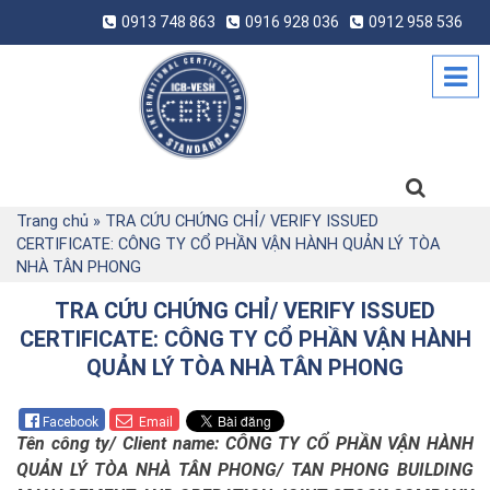
0913 748 863
0916 928 036
0912 958 536
Trang chủ
»
TRA CỨU CHỨNG CHỈ/ VERIFY ISSUED
CERTIFICATE: CÔNG TY CỔ PHẦN VẬN HÀNH QUẢN LÝ TÒA
NHÀ TÂN PHONG
TRA CỨU CHỨNG CHỈ/ VERIFY ISSUED
CERTIFICATE: CÔNG TY CỔ PHẦN VẬN HÀNH
QUẢN LÝ TÒA NHÀ TÂN PHONG
Facebook
Email
Tên công ty/
Client name: CÔNG TY CỔ PHẦN VẬN HÀNH
QUẢN LÝ TÒA NHÀ TÂN PHONG/ TAN PHONG BUILDING