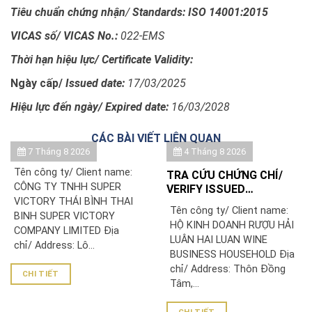
Tiêu chuẩn chứng nhận
/
Standards: ISO 14001:2015
VICAS số/
VICAS No.:
022-EMS
Thời hạn hiệu lực/
Certificate Validity:
Ngày cấp/
Issued date:
17/03/2025
Hiệu lực đến ngày/
Expired date:
16/03/2028
CÁC BÀI VIẾT LIÊN QUAN
7 Tháng 8 2026
4 Tháng 8 2026
Tên công ty/ Client name:
TRA CỨU CHỨNG CHỈ/
CÔNG TY TNHH SUPER
VERIFY ISSUED
VICTORY THÁI BÌNH THAI
CERTIFICATE: HỘ KINH
Tên công ty/ Client name:
BINH SUPER VICTORY
DOANH RƯỢU HẢI LUÂN
HỘ KINH DOANH RƯỢU HẢI
COMPANY LIMITED Địa
LUÂN HAI LUAN WINE
chỉ/ Address: Lô...
BUSINESS HOUSEHOLD Địa
chỉ/ Address: Thôn Đồng
CHI TIẾT
Tâm,...
CHI TIẾT