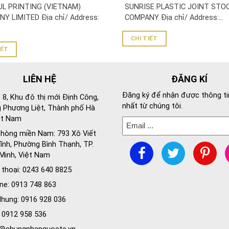
NY LIMITED
UL PRINTING (VIETNAM)
SUNRISE PLASTIC JOINT STO
Y LIMITED Địa chỉ/ Address:
COMPANY Địa chỉ/ Address:...
CHI TIẾT
IẾT
LIÊN HỆ
ĐĂNG KÍ
Đăng ký để nhận được thông ti
 8, Khu đô thị mới Định Công,
nhất từ chúng tôi.
 Phương Liệt, Thành phố Hà
ệt Nam
hòng miền Nam: 793 Xô Viết
nh, Phường Bình Thạnh, TP.
Minh, Việt Nam
 thoại: 0243 640 8825
ine: 0913 748 863
hung: 0916 928 036
: 0912 958 536