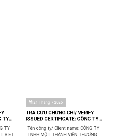
21 Tháng 7 2026
FY
TRA CỨU CHỨNG CHỈ/ VERIFY
G TY
ISSUED CERTIFICATE: CÔNG TY
VIỆT
TNHH MỘT THÀNH VIÊN THƯƠNG
NG TY
Tên công ty/ Client name: CÔNG TY
MẠI XUẤT NHẬP KHẨU ÂN NGA
T VIET
TNHH MỘT THÀNH VIÊN THƯƠNG