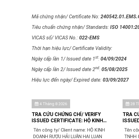
Mã chứng nhận/ Certificate No:
240542.01.EMS.
Tiêu chuẩn chứng nhận/ Standards:
ISO 14001:2
VICAS số/ VICAS No.:
022-EMS
Thời hạn hiệu lực/ Certificate Validity:
st
Ngày cấp lần 1/ Issued date 1
04/09/2024
:
nd
Ngày cấp lần 2/ Issued date 2
05/08/2025
:
Hiệu lực đến ngày/ Expired date:
03/09/2027
4 Tháng 8 2026
28 T
TRA CỨU CHỨNG CHỈ/ VERIFY
TRA C
ISSUED CERTIFICATE: HỘ KINH
ISSUED
DOANH RƯỢU HẢI LUÂN
TNHH I
Tên công ty/ Client name: HỘ KINH
Tên cô
SKILLF
DOANH RƯỢU HẢI LUÂN HAI LUAN
TNHH I