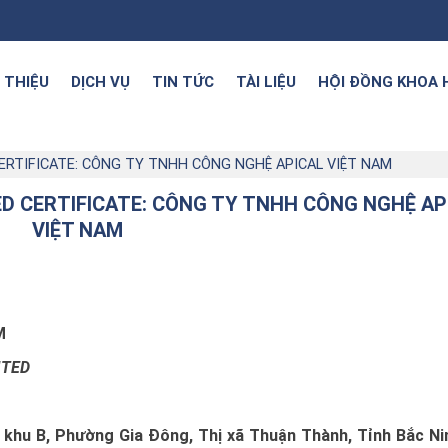
I THIỆU
DỊCH VỤ
TIN TỨC
TÀI LIỆU
HỘI ĐỒNG KHOA 
CERTIFICATE: CÔNG TY TNHH CÔNG NGHỆ APICAL VIỆT NAM
ED CERTIFICATE: CÔNG TY TNHH CÔNG NGHỆ AP
VIỆT NAM
M
ITED
 khu B, Phường Gia Đông, Thị xã Thuận Thành, Tỉnh Bắc Nin