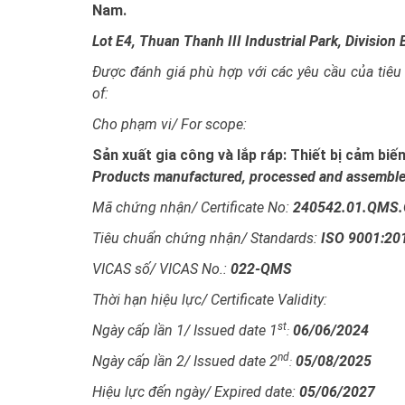
Nam.
Lot E4, Thuan Thanh III Industrial Park, Divisio
Được đánh giá phù hợp với các yêu cầu của tiêu
of:
Cho phạm vi/ For scope:
Sản xuất gia công và lắp ráp: Thiết bị cảm biế
Products manufactured, processed and assembled
Mã chứng nhận/ Certificate No:
240542.01.QMS
Tiêu chuẩn chứng nhận/ Standards:
ISO 9001:20
VICAS số/ VICAS No.:
022-QMS
Thời hạn hiệu lực/ Certificate Validity:
st
Ngày cấp lần 1/ Issued date 1
06/06/2024
:
nd
Ngày cấp lần 2/ Issued date 2
05/08/2025
:
Hiệu lực đến ngày/ Expired date:
05/06/2027