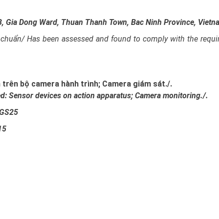
n B, Gia Dong Ward, Thuan Thanh Town, Bac Ninh Province, Vietn
 chuẩn/ Has been assessed and found to comply with the requ
n trên bộ camera hành trình; Camera giám sát./.
: Sensor devices on action apparatus; Camera monitoring./.
.GS25
15