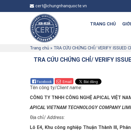
cert@chungnhanquocte.vn
TRANG CHỦ
GIỚ
Trang chủ
»
TRA CỨU CHỨNG CHỈ/ VERIFY ISSUED 
TRA CỨU CHỨNG CHỈ/ VERIFY ISSU
Facebook
Email
Tên công ty/
Client name:
CÔNG TY TNHH CÔNG NGHỆ APICAL VIỆT NA
APICAL VIETNAM TECHNOLOGY COMPANY LIM
Địa chỉ/
Address:
Lô E4, Khu công nghiệp Thuận Thành III, Phân