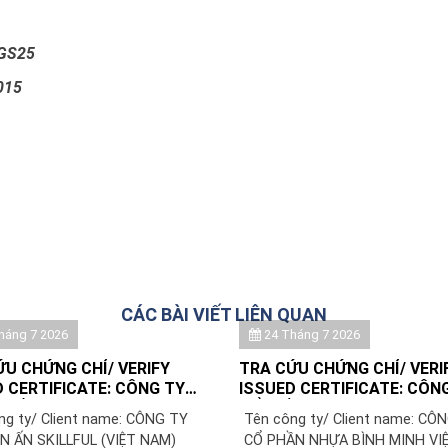
GS25
015
CÁC BÀI VIẾT LIÊN QUAN
háng 7 2026
24 Tháng 7 2026
ỨU CHỨNG CHỈ/ VERIFY
TRA CỨU CHỨNG CHỈ/ VERI
 CERTIFICATE: CÔNG TY
ISSUED CERTIFICATE: CÔN
N ẤN SKILLFUL (VIỆT NAM)/
CỔ PHẦN NHỰA BÌNH MINH 
ng ty/ Client name: CÔNG TY
Tên công ty/ Client name: CÔ
UL PRINTING (VIETNAM)
N ẤN SKILLFUL (VIỆT NAM)
CỔ PHẦN NHỰA BÌNH MINH VIỆ