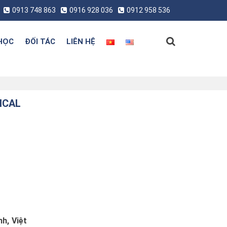
0913 748 863
0916 928 036
0912 958 536
HỌC
ĐỐI TÁC
LIÊN HỆ
ICAL
h, Việt