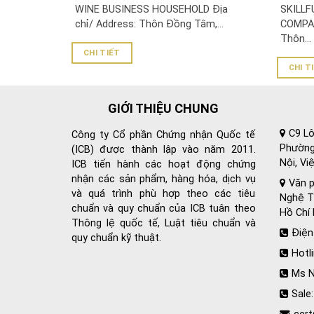
COMPA
WINE BUSINESS HOUSEHOLD Địa
SKILLF
chỉ/ Address: Thôn Đồng Tâm,...
COMPAN
Thôn...
CHI TIẾT
CHI T
GIỚI THIỆU CHUNG
C9 Lô
Công ty Cổ phần Chứng nhận Quốc tế
Phường
(ICB) được thành lập vào năm 2011.
Nội, Vi
ICB tiến hành các hoạt động chứng
nhận các sản phẩm, hàng hóa, dịch vụ
Văn p
và quá trình phù hợp theo các tiêu
Nghệ Tĩ
chuẩn và quy chuẩn của ICB tuân theo
Hồ Chí 
Thông lệ quốc tế, Luật tiêu chuẩn và
Điện
quy chuẩn kỹ thuật.
Hotl
Ms N
Sale