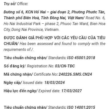
Trụ sở/
Office
:
Đường số 6, KCN Hố Nai – giai đoạn 2, Phường Phước Tân,
Thành phố Biên Hoà, Tỉnh Đồng Nai, Việt Nam
/
Road No. 6,
Ho Nai Industrial Park – phase 2, Phuoc Tan Ward, Bien Hoa
City, Dong Nai Province, Vietnam.
ĐƯỢC ĐÁNH GIÁ PHÙ HỢP VỚI CÁC YÊU CẦU CỦA TIÊU
CHUẨN
/
Has been assessed and found to comply with the
requirements of./.
Tiêu chuẩn chứng nhận
/
Standards
:
ISO 45001:2018
Số đăng ký
/
Registration No
:
03/CN-TĐC
Mã chứng nhận
/
Certificate No
:
240226.SMS.CN24
Ngày cấp
/
Issued date:
18/03/2024
Hiệu lực đến ngày
/
Expired date:
17/03/2027
Tiêu chuẩn chứng nhận
/
Standards
:
ISO 14001:2015