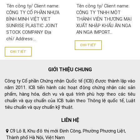
CERTIFICATE: CÔNG TY
CERTIFICATE: CÔNG TY
Tên công ty/ Client name:
Tên công ty/ Client name:
CỔ PHẦN NHỰA BÌNH
TNHH MỘT THÀNH VIÊN
CÔNG TY CỔ PHẦN NHỰA
CÔNG TY TNHH MỘT
MINH VIỆT
THƯƠNG MẠI XUẤT NHẬP
BÌNH MINH VIỆT VIET
THÀNH VIÊN THƯƠNG MẠI
KHẨU ÂN NGA
SUNRISE PLASTIC JOINT
XUẤT NHẬP KHẨU ÂN NGA
STOCK COMPANY Địa
AN NGA IMPORT...
chỉ/ Address:...
CHI TIẾT
CHI TIẾT
GIỚI THIỆU CHUNG
Công ty Cổ phần Chứng nhận Quốc tế (ICB) được thành lập vào
năm 2011. ICB tiến hành các hoạt động chứng nhận các sản
phẩm, hàng hóa, dịch vụ và quá trình phù hợp theo các tiêu
chuẩn và quy chuẩn của ICB tuân theo Thông lệ quốc tế, Luật
tiêu chuẩn và quy chuẩn kỹ thuật.
LIÊN HỆ
C9 Lô 8, Khu đô thị mới Định Công, Phường Phương Liệt,
Thành phố Hà Nội, Việt Nam