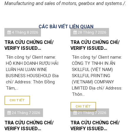
Manufacturing and sales of motors, gearbox and systems./.
CÁC BÀI VIẾT LIÊN QUAN
4 Tháng 8 2026
28 Tháng 7 2026
TRA CỨU CHỨNG CHỈ/
TRA CỨU CHỨNG CHỈ/
VERIFY ISSUED
VERIFY ISSUED
CERTIFICATE: HỘ KINH
CERTIFICATE: CÔNG TY
Tên công ty/ Client name:
Tên công ty/ Client name:
DOANH RƯỢU HẢI LUÂN
TNHH IN ẤN SKILLFUL
HỘ KINH DOANH RƯỢU HẢI
CÔNG TY TNHH IN ẤN
(VIỆT NAM)/ SKILLFUL
LUÂN HAI LUAN WINE
SKILLFUL (VIỆT NAM)
PRINTING (VIETNAM)
BUSINESS HOUSEHOLD Địa
SKILLFUL PRINTING
COMPANY LIMITED
chỉ/ Address: Thôn Đồng
(VIETNAM) COMPANY
Tâm,...
LIMITED Địa chỉ/ Address:
Thôn...
CHI TIẾT
CHI TIẾT
24 Tháng 7 2026
21 Tháng 7 2026
TRA CỨU CHỨNG CHỈ/
TRA CỨU CHỨNG CHỈ/
VERIFY ISSUED
VERIFY ISSUED