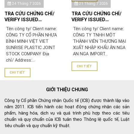
24 Tháng 7 2026
21 Tháng 7 2026
TRA CỨU CHỨNG CHỈ/
TRA CỨU CHỨNG CHỈ/
VERIFY ISSUED
VERIFY ISSUED
CERTIFICATE: CÔNG TY
CERTIFICATE: CÔNG TY
Tên công ty/ Client name:
Tên công ty/ Client name:
CỔ PHẦN NHỰA BÌNH
TNHH MỘT THÀNH VIÊN
CÔNG TY CỔ PHẦN NHỰA
CÔNG TY TNHH MỘT
MINH VIỆT
THƯƠNG MẠI XUẤT NHẬP
BÌNH MINH VIỆT VIET
THÀNH VIÊN THƯƠNG MẠI
KHẨU ÂN NGA
SUNRISE PLASTIC JOINT
XUẤT NHẬP KHẨU ÂN NGA
STOCK COMPANY Địa
AN NGA IMPORT...
chỉ/ Address:...
CHI TIẾT
CHI TIẾT
GIỚI THIỆU CHUNG
Công ty Cổ phần Chứng nhận Quốc tế (ICB) được thành lập vào
năm 2011. ICB tiến hành các hoạt động chứng nhận các sản
phẩm, hàng hóa, dịch vụ và quá trình phù hợp theo các tiêu
chuẩn và quy chuẩn của ICB tuân theo Thông lệ quốc tế, Luật
tiêu chuẩn và quy chuẩn kỹ thuật.