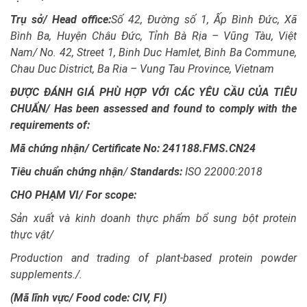
Trụ sở/ Head office:
Số 42, Đường số 1, Ấp Bình Đức, Xã
Bình Ba, Huyện Châu Đức, Tỉnh Bà Rịa – Vũng Tàu, Việt
Nam/ No. 42, Street 1, Binh Duc Hamlet, Binh Ba Commune,
Chau Duc District, Ba Ria – Vung Tau Province, Vietnam
ĐƯỢC ĐÁNH GIÁ PHÙ HỢP VỚI CÁC YÊU CẦU CỦA TIÊU
CHUẨN/ Has been assessed and found to comply with the
requirements of:
Mã chứng nhận/ Certificate No:
241188
.FMS.CN24
Tiêu chuẩn chứng nhận
/
Standards:
ISO 22000:2018
CHO PHẠM VI/
For scope:
Sản xuất và kinh doanh thực phẩm bổ sung bột protein
thực vật/
Production and trading of plant-based protein powder
supplements./.
(Mã lĩnh vực/ Food code: CIV, FI)