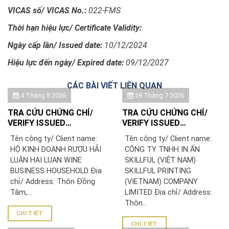
VICAS số/ VICAS No.:
022-FMS
Thời hạn hiệu lực/
Certificate Validity:
Ngày cấp lần/ Issued date:
10/12/2024
Hiệu lực đến ngày/ Expired date:
09/12/2027
CÁC BÀI VIẾT LIÊN QUAN
4 Tháng 8 2026
28 Tháng 7 2026
TRA CỨU CHỨNG CHỈ/
TRA CỨU CHỨNG CHỈ/
VERIFY ISSUED
VERIFY ISSUED
CERTIFICATE: HỘ KINH
CERTIFICATE: CÔNG TY
Tên công ty/ Client name:
Tên công ty/ Client name:
DOANH RƯỢU HẢI LUÂN
TNHH IN ẤN SKILLFUL
HỘ KINH DOANH RƯỢU HẢI
CÔNG TY TNHH IN ẤN
(VIỆT NAM)/ SKILLFUL
LUÂN HAI LUAN WINE
SKILLFUL (VIỆT NAM)
PRINTING (VIETNAM)
BUSINESS HOUSEHOLD Địa
SKILLFUL PRINTING
COMPANY LIMITED
chỉ/ Address: Thôn Đồng
(VIETNAM) COMPANY
Tâm,...
LIMITED Địa chỉ/ Address:
Thôn...
CHI TIẾT
CHI TIẾT