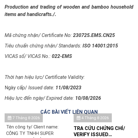
Production and trading of wooden and bamboo household
items and handicrafts./.
Mã chứng nhận/ Certificate No:
230725.EMS.CN25
Tiêu chuẩn chứng nhận/ Standards:
ISO 14001:2015
VICAS số/ VICAS No.:
022-EMS
Thời hạn hiệu lực/ Certificate Validity:
Ngày cấp/
Issued date:
11/08/2023
Hiệu lực đến ngày/ Expired date:
10/08/2026
CÁC BÀI VIẾT LIÊN QUAN
7 Tháng 8 2026
4 Tháng 8 2026
Tên công ty/ Client name:
TRA CỨU CHỨNG CHỈ/
CÔNG TY TNHH SUPER
VERIFY ISSUED