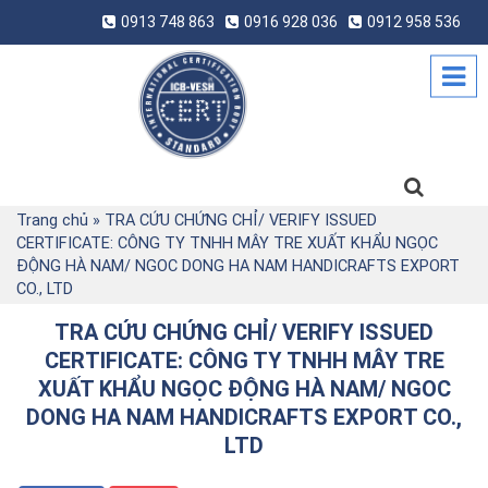
0913 748 863
0916 928 036
0912 958 536
Trang chủ
»
TRA CỨU CHỨNG CHỈ/ VERIFY ISSUED
CERTIFICATE: CÔNG TY TNHH MÂY TRE XUẤT KHẨU NGỌC
ĐỘNG HÀ NAM/ NGOC DONG HA NAM HANDICRAFTS EXPORT
CO., LTD
TRA CỨU CHỨNG CHỈ/ VERIFY ISSUED
CERTIFICATE: CÔNG TY TNHH MÂY TRE
XUẤT KHẨU NGỌC ĐỘNG HÀ NAM/ NGOC
DONG HA NAM HANDICRAFTS EXPORT CO.,
LTD