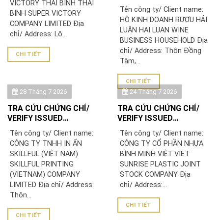
VICTORY THÁI BÌNH THAI
CERTIFICATE: HỘ KINH
Tên công ty/ Client name:
BINH SUPER VICTORY
DOANH RƯỢU HẢI LUÂN
HỘ KINH DOANH RƯỢU HẢI
COMPANY LIMITED Địa
LUÂN HAI LUAN WINE
chỉ/ Address: Lô...
BUSINESS HOUSEHOLD Địa
chỉ/ Address: Thôn Đồng
CHI TIẾT
Tâm,...
CHI TIẾT
28 Tháng 7 2026
24 Tháng 7 2026
TRA CỨU CHỨNG CHỈ/
TRA CỨU CHỨNG CHỈ/
VERIFY ISSUED
VERIFY ISSUED
CERTIFICATE: CÔNG TY
CERTIFICATE: CÔNG TY
Tên công ty/ Client name:
Tên công ty/ Client name:
TNHH IN ẤN SKILLFUL
CỔ PHẦN NHỰA BÌNH
CÔNG TY TNHH IN ẤN
CÔNG TY CỔ PHẦN NHỰA
(VIỆT NAM)/ SKILLFUL
MINH VIỆT
SKILLFUL (VIỆT NAM)
BÌNH MINH VIỆT VIET
PRINTING (VIETNAM)
SKILLFUL PRINTING
SUNRISE PLASTIC JOINT
COMPANY LIMITED
(VIETNAM) COMPANY
STOCK COMPANY Địa
LIMITED Địa chỉ/ Address:
chỉ/ Address:...
Thôn...
CHI TIẾT
CHI TIẾT