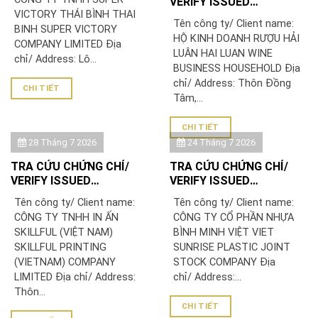
VERIFY ISSUED
VICTORY THÁI BÌNH THAI
CERTIFICATE: HỘ KINH
Tên công ty/ Client name:
BINH SUPER VICTORY
DOANH RƯỢU HẢI LUÂN
HỘ KINH DOANH RƯỢU HẢI
COMPANY LIMITED Địa
LUÂN HAI LUAN WINE
chỉ/ Address: Lô...
BUSINESS HOUSEHOLD Địa
chỉ/ Address: Thôn Đồng
CHI TIẾT
Tâm,...
CHI TIẾT
28 Tháng 7 2026
24 Tháng 7 2026
TRA CỨU CHỨNG CHỈ/
TRA CỨU CHỨNG CHỈ/
VERIFY ISSUED
VERIFY ISSUED
CERTIFICATE: CÔNG TY
CERTIFICATE: CÔNG TY
Tên công ty/ Client name:
Tên công ty/ Client name:
TNHH IN ẤN SKILLFUL
CỔ PHẦN NHỰA BÌNH
CÔNG TY TNHH IN ẤN
CÔNG TY CỔ PHẦN NHỰA
(VIỆT NAM)/ SKILLFUL
MINH VIỆT
SKILLFUL (VIỆT NAM)
BÌNH MINH VIỆT VIET
PRINTING (VIETNAM)
SKILLFUL PRINTING
SUNRISE PLASTIC JOINT
COMPANY LIMITED
(VIETNAM) COMPANY
STOCK COMPANY Địa
LIMITED Địa chỉ/ Address:
chỉ/ Address:...
Thôn...
CHI TIẾT