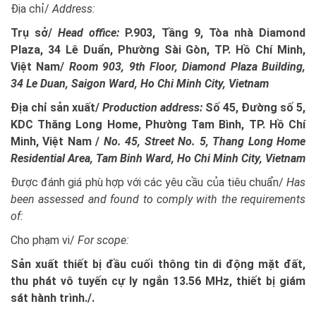
Địa chỉ/
Address:
Trụ sở/
Head office:
P.903, Tầng 9, Tòa nhà Diamond
Plaza, 34 Lê Duẩn, Phường Sài Gòn, TP. Hồ Chí Minh,
Việt Nam/
Room 903, 9th Floor, Diamond Plaza Building,
34 Le Duan, Saigon Ward, Ho Chi Minh City, Vietnam
Địa chỉ sản xuất/
Production address:
Số 45, Đường số 5,
KDC Thăng Long Home, Phường Tam Bình, TP. Hồ Chí
Minh, Việt Nam /
No. 45, Street No. 5, Thang Long Home
Residential Area, Tam Binh Ward, Ho Chi Minh City, Vietnam
Được đánh giá phù hợp với các yêu cầu của tiêu chuẩn/
Has
been assessed and found to comply with the requirements
of:
Cho phạm vi/
For scope:
Sản xuất thiết bị đầu cuối thông tin di động mặt đất,
thu phát vô tuyến cự ly ngắn 13.56 MHz, thiết bị giám
sát hành trình./.