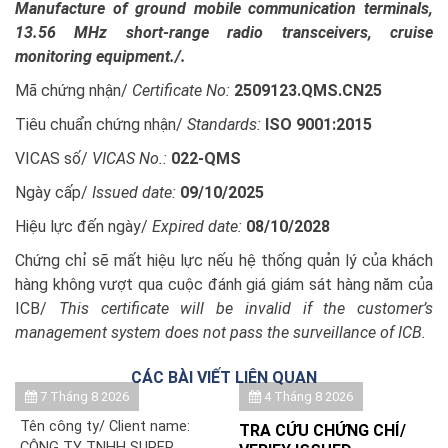
Manufacture of ground mobile communication terminals,
13.56 MHz short-range radio transceivers, cruise
monitoring equipment./.
Mã chứng nhận/
Certificate No:
2509123.QMS.CN25
Tiêu chuẩn chứng nhận/
Standards:
ISO 9001:2015
VICAS số/
VICAS No.:
022-QMS
Ngày cấp/
Issued date:
09/10/2025
Hiệu lực đến ngày/
Expired date:
08/10/2028
Chứng chỉ sẽ mất hiệu lực nếu hệ thống quản lý của khách
hàng không vượt qua cuộc đánh giá giám sát hàng năm của
ICB/
This certificate will be invalid if the customer’s
management system does not pass the surveillance of ICB.
CÁC BÀI VIẾT LIÊN QUAN
7 Tháng 8 2026
4 Tháng 8 2026
Tên công ty/ Client name:
TRA CỨU CHỨNG CHỈ/
CÔNG TY TNHH SUPER