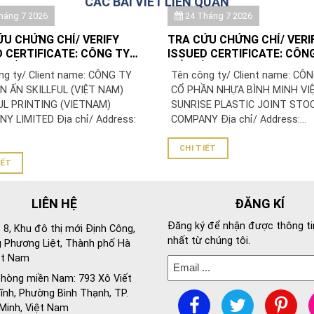
CÁC BÀI VIẾT LIÊN QUAN
háng 7 2026
24 Tháng 7 2026
ỨU CHỨNG CHỈ/ VERIFY
TRA CỨU CHỨNG CHỈ/ VERI
 CERTIFICATE: CÔNG TY
ISSUED CERTIFICATE: CÔN
N ẤN SKILLFUL (VIỆT NAM)/
CỔ PHẦN NHỰA BÌNH MINH 
ng ty/ Client name: CÔNG TY
Tên công ty/ Client name: CÔ
UL PRINTING (VIETNAM)
N ẤN SKILLFUL (VIỆT NAM)
CỔ PHẦN NHỰA BÌNH MINH VIỆ
NY LIMITED
UL PRINTING (VIETNAM)
SUNRISE PLASTIC JOINT STO
Y LIMITED Địa chỉ/ Address:
COMPANY Địa chỉ/ Address:...
CHI TIẾT
IẾT
LIÊN HỆ
ĐĂNG KÍ
Đăng ký để nhận được thông ti
 8, Khu đô thị mới Định Công,
nhất từ chúng tôi.
 Phương Liệt, Thành phố Hà
ệt Nam
hòng miền Nam: 793 Xô Viết
nh, Phường Bình Thạnh, TP.
Minh, Việt Nam