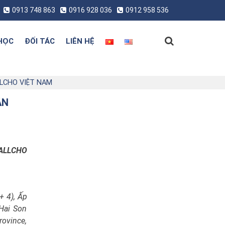
0913 748 863
0916 928 036
0912 958 536
HỌC
ĐỐI TÁC
LIÊN HỆ
LLCHO VIỆT NAM
ÂN
ALLCHO
+ 4), Ấp
 Hai Son
rovince,