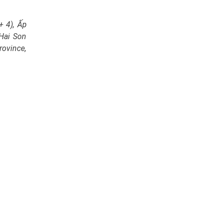
+ 4), Ấp
 Hai Son
rovince,