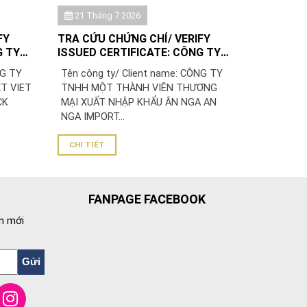
21 Tháng 7 2026
FY
TRA CỨU CHỨNG CHỈ/ VERIFY
G TY
ISSUED CERTIFICATE: CÔNG TY
VIỆT
TNHH MỘT THÀNH VIÊN THƯƠNG
NG TY
Tên công ty/ Client name: CÔNG TY
MẠI XUẤT NHẬP KHẨU ÂN NGA
T VIET
TNHH MỘT THÀNH VIÊN THƯƠNG
CK
MẠI XUẤT NHẬP KHẨU ÂN NGA AN
NGA IMPORT...
CHI TIẾT
FANPAGE FACEBOOK
n mới