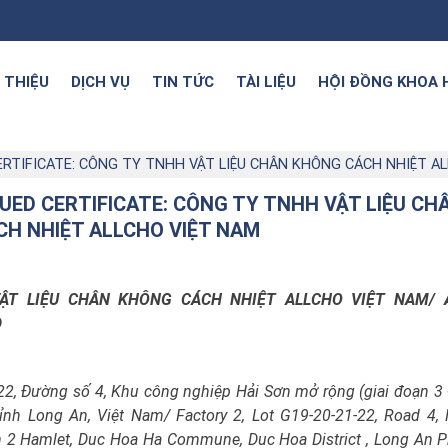
I THIỆU
DỊCH VỤ
TIN TỨC
TÀI LIỆU
HỘI ĐỒNG KHOA 
ERTIFICATE: CÔNG TY TNHH VẬT LIỆU CHÂN KHÔNG CÁCH NHIỆT A
SUED CERTIFICATE: CÔNG TY TNHH VẬT LIỆU CH
H NHIỆT ALLCHO VIỆT NAM
H VẬT LIỆU CHÂN KHÔNG CÁCH NHIỆT ALLCHO VIỆT NAM/ 
D
22, Đường số 4, Khu công nghiệp Hải Sơn mở rộng (giai đoạn 3 
nh Long An, Việt Nam/ Factory 2, Lot G19-20-21-22, Road 4,
ien 2 Hamlet, Duc Hoa Ha Commune, Duc Hoa District , Long An P