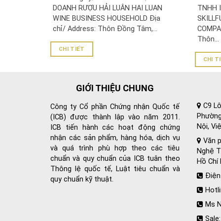
SKILLF
DOANH RƯỢU HẢI LUÂN HAI LUAN
TNHH I
COMPA
WINE BUSINESS HOUSEHOLD Địa
SKILLF
chỉ/ Address: Thôn Đồng Tâm,...
COMPAN
Thôn...
CHI TIẾT
CHI T
GIỚI THIỆU CHUNG
C9 Lô
Công ty Cổ phần Chứng nhận Quốc tế
Phường
(ICB) được thành lập vào năm 2011.
Nội, Vi
ICB tiến hành các hoạt động chứng
nhận các sản phẩm, hàng hóa, dịch vụ
Văn p
và quá trình phù hợp theo các tiêu
Nghệ Tĩ
chuẩn và quy chuẩn của ICB tuân theo
Hồ Chí 
Thông lệ quốc tế, Luật tiêu chuẩn và
Điện
quy chuẩn kỹ thuật.
Hotl
Ms N
Sale