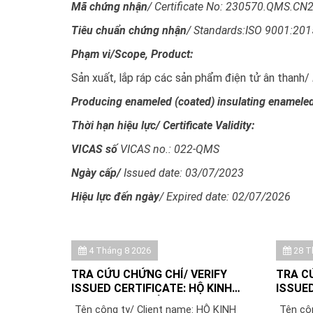
Mã chứng nhận
/ Certificate No: 230570.QMS.CN2
Tiêu chuẩn chứng nhận
/ Standards:ISO 9001:201
Phạm vi/Scope, Product:
Sản xuất, lắp ráp các sản phẩm điện tử ân thanh/
Producing enameled (coated) insulating enameled
Thời hạn hiệu lực/ Certificate Validity:
VICAS số
VICAS no.: 022-QMS
Ngày cấp/
Issued date: 03/07/2023
Hiệu lực đến ngày
/ Expired date: 02/07/2026
4 Tháng 8 2026
28 T
TRA CỨU CHỨNG CHỈ/ VERIFY
TRA C
ISSUED CERTIFICATE: HỘ KINH
ISSUED
DOANH RƯỢU HẢI LUÂN
TNHH I
Tên công ty/ Client name: HỘ KINH
Tên cô