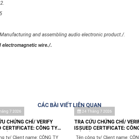
2.
5
Manufacturing and assembling audio electronic product./.
 electromagnetic wire./.
CÁC BÀI VIẾT LIÊN QUAN
háng 7 2026
24 Tháng 7 2026
ỨU CHỨNG CHỈ/ VERIFY
TRA CỨU CHỨNG CHỈ/ VERI
 CERTIFICATE: CÔNG TY
ISSUED CERTIFICATE: CÔN
N ẤN SKILLFUL (VIỆT NAM)/
CỔ PHẦN NHỰA BÌNH MINH 
ng ty/ Client name: CÔNG TY
Tên công ty/ Client name: CÔ