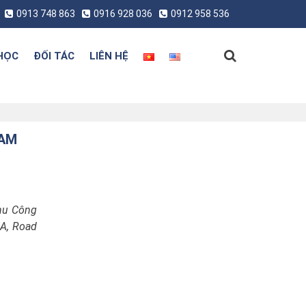
0913 748 863
0916 928 036
0912 958 536
HỌC
ĐỐI TÁC
LIÊN HỆ
NAM
Khu Công
-A, Road