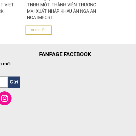
MẠI XUẤT NHẬP KHẨU ÂN NGA
T VIET
TNHH MỘT THÀNH VIÊN THƯƠNG
CK
MẠI XUẤT NHẬP KHẨU ÂN NGA AN
NGA IMPORT...
CHI TIẾT
FANPAGE FACEBOOK
n mới