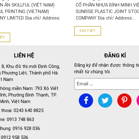
UL PRINTING (VIETNAM)
N ẤN SKILLFUL (VIỆT NAM)
CỔ PHẦN NHỰA BÌNH MINH VIỆ
NY LIMITED
UL PRINTING (VIETNAM)
SUNRISE PLASTIC JOINT STO
Y LIMITED Địa chỉ/ Address:
COMPANY Địa chỉ/ Address:...
CHI TIẾT
IẾT
LIÊN HỆ
ĐĂNG KÍ
Đăng ký để nhận được thông ti
 8, Khu đô thị mới Định Công,
nhất từ chúng tôi.
 Phương Liệt, Thành phố Hà
ệt Nam
hòng miền Nam: 793 Xô Viết
nh, Phường Bình Thạnh, TP.
Minh, Việt Nam
 thoại: 0243 640 8825
ine: 0913 748 863
hung: 0916 928 036
: 0912 958 536