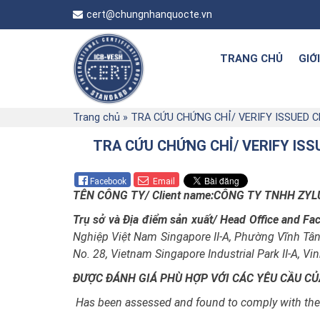
cert@chungnhanquocte.vn
TRANG CHỦ
GIỚ
Trang chủ
»
TRA CỨU CHỨNG CHỈ/ VERIFY ISSUED 
TRA CỨU CHỨNG CHỈ/ VERIFY IS
Facebook
Email
TÊN CÔNG TY/ Client name:CÔNG TY TNHH ZY
Trụ sở và Địa điểm sản xuất/ Head Office and Fac
Nghiệp Việt Nam Singapore II-A, Phường Vĩnh Tân
No. 28, Vietnam Singapore Industrial Park II-A, V
ĐƯỢC ĐÁNH GIÁ PHÙ HỢP VỚI CÁC YÊU CẦU CỦ
Has been assessed and found to comply with the 