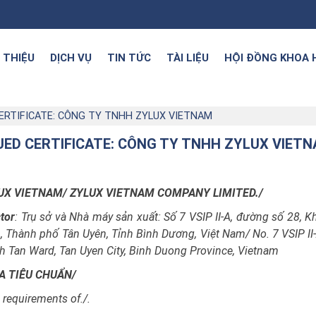
I THIỆU
DỊCH VỤ
TIN TỨC
TÀI LIỆU
HỘI ĐỒNG KHOA 
CERTIFICATE: CÔNG TY TNHH ZYLUX VIETNAM
SUED CERTIFICATE: CÔNG TY TNHH ZYLUX VIET
LUX VIETNAM/ ZYLUX VIETNAM COMPANY LIMITED./
tor
: Trụ sở và Nhà máy sản xuất: Số 7 VSIP II-A, đường số 28, 
, Thành phố Tân Uyên, Tỉnh Bình Dương, Việt Nam/ No. 7 VSIP II
inh Tan Ward, Tan Uyen City, Binh Duong Province, Vietnam
A TIÊU CHUẨN/
requirements of./.