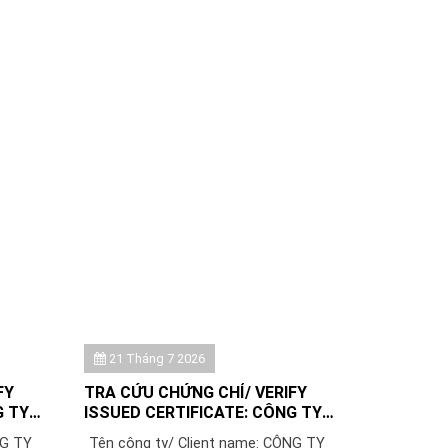
21 Tháng 7 2026
FY
TRA CỨU CHỨNG CHỈ/ VERIFY
G TY
ISSUED CERTIFICATE: CÔNG TY
VIỆT
TNHH MỘT THÀNH VIÊN THƯƠNG
NG TY
Tên công ty/ Client name: CÔNG TY