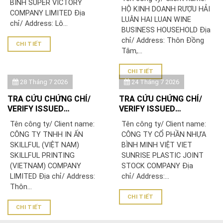
BINH SUPER VICTORY
DOANH RƯỢU HẢI LUÂN
HỘ KINH DOANH RƯỢU HẢI
COMPANY LIMITED Địa
LUÂN HAI LUAN WINE
chỉ/ Address: Lô...
BUSINESS HOUSEHOLD Địa
chỉ/ Address: Thôn Đồng
CHI TIẾT
Tâm,...
CHI TIẾT
28 Tháng 7 2026
24 Tháng 7 2026
TRA CỨU CHỨNG CHỈ/
TRA CỨU CHỨNG CHỈ/
VERIFY ISSUED
VERIFY ISSUED
CERTIFICATE: CÔNG TY
CERTIFICATE: CÔNG TY
Tên công ty/ Client name:
Tên công ty/ Client name:
TNHH IN ẤN SKILLFUL
CỔ PHẦN NHỰA BÌNH
CÔNG TY TNHH IN ẤN
CÔNG TY CỔ PHẦN NHỰA
(VIỆT NAM)/ SKILLFUL
MINH VIỆT
SKILLFUL (VIỆT NAM)
BÌNH MINH VIỆT VIET
PRINTING (VIETNAM)
SKILLFUL PRINTING
SUNRISE PLASTIC JOINT
COMPANY LIMITED
(VIETNAM) COMPANY
STOCK COMPANY Địa
LIMITED Địa chỉ/ Address:
chỉ/ Address:...
Thôn...
CHI TIẾT
CHI TIẾT