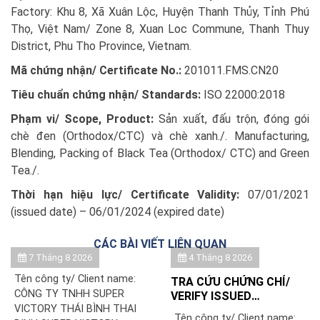
Factory: Khu 8, Xã Xuân Lộc, Huyện Thanh Thủy, Tỉnh Phú
Thọ, Việt Nam/ Zone 8, Xuan Loc Commune, Thanh Thuy
District, Phu Tho Province, Vietnam.
Mã chứng nhận/ Certificate No.:
201011.FMS.CN20
Tiêu chuẩn chứng nhận/ Standards:
ISO 22000:2018
Phạm vi/ Scope, Product:
Sản xuất, đấu trộn, đóng gói
chè đen (Orthodox/CTC) và chè xanh./. Manufacturing,
Blending, Packing of Black Tea (Orthodox/ CTC) and Green
Tea./.
Thời hạn hiệu lực/ Certificate Validity:
07/01/2021
(issued date) – 06/01/2024 (expired date)
CÁC BÀI VIẾT LIÊN QUAN
7 Tháng 8 2026
4 Tháng 8 2026
Tên công ty/ Client name:
TRA CỨU CHỨNG CHỈ/
CÔNG TY TNHH SUPER
VERIFY ISSUED
VICTORY THÁI BÌNH THAI
CERTIFICATE: HỘ KINH
Tên công ty/ Client name: