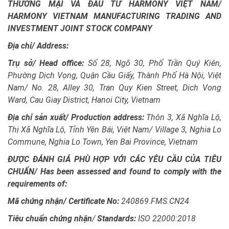
THƯƠNG MẠI VÀ ĐẦU TƯ HARMONY VIỆT NAM/
HARMONY VIETNAM MANUFACTURING TRADING AND
INVESTMENT JOINT STOCK COMPANY
Địa chỉ/ Address:
Trụ sở/ Head office:
Số 28, Ngõ 30, Phố Trần Quý Kiên,
Phường Dịch Vọng, Quận Cầu Giấy, Thành Phố Hà Nội, Việt
Nam/ No. 28, Alley 30, Tran Quy Kien Street, Dich Vong
Ward, Cau Giay District, Hanoi City, Vietnam
Địa chỉ sản xuất/ Production address:
Thôn 3, Xã Nghĩa Lộ,
Thị Xã Nghĩa Lộ, Tỉnh Yên Bái, Việt Nam/ Village 3, Nghia Lo
Commune, Nghia Lo Town, Yen Bai Province, Vietnam
ĐƯỢC ĐÁNH GIÁ PHÙ HỢP VỚI CÁC YÊU CẦU CỦA TIÊU
CHUẨN/ Has been assessed and found to comply with the
requirements of:
Mã chứng nhận/ Certificate No:
240869.FMS.CN24
Tiêu chuẩn chứng nhận
/
Standards:
ISO 22000:2018