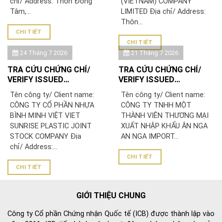
chỉ/ Address: Thôn Đồng
(VIETNAM) COMPANY
Tâm,...
LIMITED Địa chỉ/ Address:
Thôn...
CHI TIẾT
CHI TIẾT
24 Tháng 7 2026
21 Tháng 7 2026
TRA CỨU CHỨNG CHỈ/
TRA CỨU CHỨNG CHỈ/
VERIFY ISSUED
VERIFY ISSUED
CERTIFICATE: CÔNG TY
CERTIFICATE: CÔNG TY
Tên công ty/ Client name:
Tên công ty/ Client name:
CỔ PHẦN NHỰA BÌNH
TNHH MỘT THÀNH VIÊN
CÔNG TY CỔ PHẦN NHỰA
CÔNG TY TNHH MỘT
MINH VIỆT
THƯƠNG MẠI XUẤT NHẬP
BÌNH MINH VIỆT VIET
THÀNH VIÊN THƯƠNG MẠI
KHẨU ÂN NGA
SUNRISE PLASTIC JOINT
XUẤT NHẬP KHẨU ÂN NGA
STOCK COMPANY Địa
AN NGA IMPORT...
chỉ/ Address:...
CHI TIẾT
CHI TIẾT
GIỚI THIỆU CHUNG
Công ty Cổ phần Chứng nhận Quốc tế (ICB) được thành lập vào