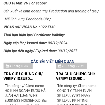
CHO PHẠM VI/
For scope:
Sản xuất và kinh doanh trà/ Production and trading of tea./.
Mã lĩnh vực/ Foodcode:CIV./.
VICAS số/ VICAS No.:
022-FMS
Thời hạn hiệu lực/
Certificate Validity:
Ngày cấp lần/ Issued date:
00/12/2024
Hiệu lực đến ngày/ Expired date:
00/12/2027
CÁC BÀI VIẾT LIÊN QUAN
4 Tháng 8 2026
28 Tháng 7 2026
TRA CỨU CHỨNG CHỈ/
TRA CỨU CHỨNG CHỈ/
VERIFY ISSUED
VERIFY ISSUED
CERTIFICATE: HỘ KINH
CERTIFICATE: CÔNG TY
Tên công ty/ Client name:
Tên công ty/ Client name:
DOANH RƯỢU HẢI LUÂN
TNHH IN ẤN SKILLFUL
HỘ KINH DOANH RƯỢU HẢI
CÔNG TY TNHH IN ẤN
(VIỆT NAM)/ SKILLFUL
LUÂN HAI LUAN WINE
SKILLFUL (VIỆT NAM)
PRINTING (VIETNAM)
BUSINESS HOUSEHOLD Địa
SKILLFUL PRINTING
COMPANY LIMITED