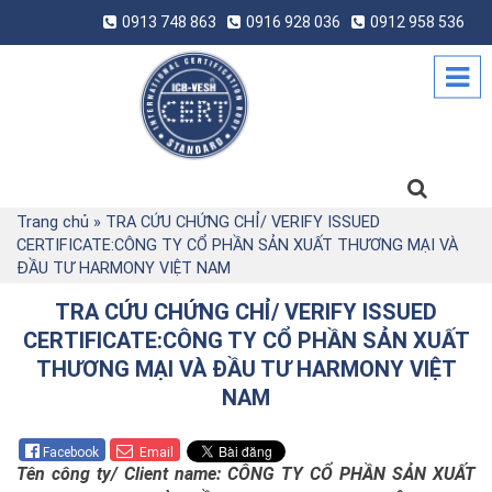
0913 748 863
0916 928 036
0912 958 536
Trang chủ
»
TRA CỨU CHỨNG CHỈ/ VERIFY ISSUED
CERTIFICATE:CÔNG TY CỔ PHẦN SẢN XUẤT THƯƠNG MẠI VÀ
ĐẦU TƯ HARMONY VIỆT NAM
TRA CỨU CHỨNG CHỈ/ VERIFY ISSUED
CERTIFICATE:CÔNG TY CỔ PHẦN SẢN XUẤT
THƯƠNG MẠI VÀ ĐẦU TƯ HARMONY VIỆT
NAM
Facebook
Email
Tên công ty/
Client name:
CÔNG TY CỔ PHẦN SẢN XUẤT