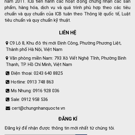
năm 2011. ICB tiến hành các hoạt động chứng nhận các sản
phẩm, hàng hóa, dịch vụ và quá trình phù hợp theo các tiêu
chuẩn và quy chuẩn của ICB tuân theo Thông lệ quốc tế, Luật
tiêu chuẩn và quy chuẩn kỹ thuật.
LIÊN HỆ
C9 Lô 8, Khu đô thị mới Định Công, Phường Phương Liệt,
Thành phố Hà Nội, Việt Nam
Văn phòng miền Nam: 793 Xô Viết Nghệ Tĩnh, Phường Bình
Thạnh, TP. Hồ Chí Minh, Việt Nam
Điện thoại: 0243 640 8825
Hotline: 0913 748 863
Ms Nhung: 0916 928 036
Sale: 0912 958 536
cert@chungnhanquocte.vn
ĐĂNG KÍ
Đăng ký để nhận được thông tin mới nhất từ chúng tôi.