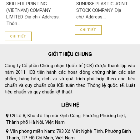
SKILLFUL PRINTING
SUNRISE PLASTIC JOINT
COMPANY LIMITED
(VIETNAM) COMPANY
STOCK COMPANY Địa
LIMITED Địa chỉ/ Address:
chỉ/ Address:...
Thôn...
CHI TIẾT
CHI TIẾT
GIỚI THIỆU CHUNG
Công ty Cổ phần Chứng nhận Quốc tế (ICB) được thành lập vào
năm 2011. ICB tiến hành các hoạt động chứng nhận các sản
phẩm, hàng hóa, dịch vụ và quá trình phù hợp theo các tiêu
chuẩn và quy chuẩn của ICB tuân theo Thông lệ quốc tế, Luật
tiêu chuẩn và quy chuẩn kỹ thuật.
LIÊN HỆ
C9 Lô 8, Khu đô thị mới Định Công, Phường Phương Liệt,
Thành phố Hà Nội, Việt Nam
Văn phòng miền Nam: 793 Xô Viết Nghệ Tĩnh, Phường Bình
Thạnh, TP. Hồ Chí Minh, Việt Nam