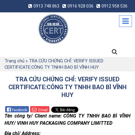
0913 748 863
0916 928 036
0912 958 536
Trang chủ
»
TRA CỨU CHỨNG CHỈ: VERIFY ISSUED
CERTIFICATE:CÔNG TY TNHH BAO BÌ VĨNH HUY
TRA CỨU CHỨNG CHỈ: VERIFY ISSUED
CERTIFICATE:CÔNG TY TNHH BAO BÌ VĨNH
HUY
Facebook
Email
Tên công ty/ Client name: CÔNG TY TNHH BAO BÌ VĨNH
HUY/ VINH HUY PACKAGING COMPANY LIMITTED
Địa chỉ/ Address: