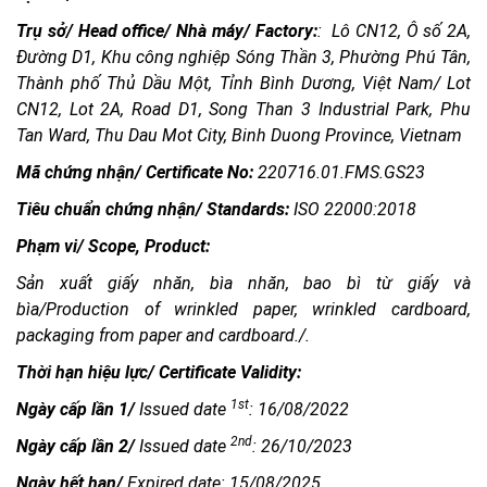
Trụ sở/
Head office/ Nhà máy/ Factory:
: Lô CN12, Ô số 2A,
Đường D1, Khu công nghiệp Sóng Thần 3, Phường Phú Tân,
Thành phố Thủ Dầu Một, Tỉnh Bình Dương, Việt Nam/ Lot
CN12, Lot 2A, Road D1, Song Than 3 Industrial Park, Phu
Tan Ward, Thu Dau Mot City, Binh Duong Province, Vietnam
Mã chứng nhận/ Certificate No:
220716.01.FMS.GS23
Tiêu chuẩn chứng nhận/ Standards:
ISO 22000:2018
Phạm vi/ Scope, Product:
Sản xuất giấy nhăn, bìa nhăn, bao bì từ giấy và
bìa/Production of wrinkled paper, wrinkled cardboard,
packaging from paper and cardboard./.
Thời hạn hiệu lực/ Certificate Validity:
1st
Ngày cấp lần 1/
Issued date
: 16/08/2022
2nd
Ngày cấp lần 2/
Issued date
: 26/10/2023
Ngày hết hạn/
Expired date: 15/08/2025