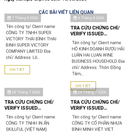
CÁC BÀI VIẾT LIÊN QUAN
7 Tháng 8 2026
4 Tháng 8 2026
Tên công ty/ Client name:
TRA CỨU CHỨNG CHỈ/
CÔNG TY TNHH SUPER
VERIFY ISSUED
VICTORY THÁI BÌNH THAI
CERTIFICATE: HỘ KINH
Tên công ty/ Client name:
BINH SUPER VICTORY
DOANH RƯỢU HẢI LUÂN
HỘ KINH DOANH RƯỢU HẢI
COMPANY LIMITED Địa
LUÂN HAI LUAN WINE
chỉ/ Address: Lô...
BUSINESS HOUSEHOLD Địa
chỉ/ Address: Thôn Đồng
CHI TIẾT
Tâm,...
CHI TIẾT
28 Tháng 7 2026
24 Tháng 7 2026
TRA CỨU CHỨNG CHỈ/
TRA CỨU CHỨNG CHỈ/
VERIFY ISSUED
VERIFY ISSUED
CERTIFICATE: CÔNG TY
CERTIFICATE: CÔNG TY
Tên công ty/ Client name:
Tên công ty/ Client name:
TNHH IN ẤN SKILLFUL
CỔ PHẦN NHỰA BÌNH
CÔNG TY TNHH IN ẤN
CÔNG TY CỔ PHẦN NHỰA
(VIỆT NAM)/ SKILLFUL
MINH VIỆT
SKILLFUL (VIỆT NAM)
BÌNH MINH VIỆT VIET
PRINTING (VIETNAM)