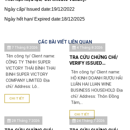
Ngày cấp/ Issued date:19/12/2022
Ngày hết hạn/ Expired date:18/12/2025
CÁC BÀI VIẾT LIÊN QUAN
7 Tháng 8 2026
4 Tháng 8 2026
Tên công ty/ Client name:
TRA CỨU CHỨNG CHỈ/
CÔNG TY TNHH SUPER
VERIFY ISSUED
VICTORY THÁI BÌNH THAI
CERTIFICATE: HỘ KINH
Tên công ty/ Client name:
BINH SUPER VICTORY
DOANH RƯỢU HẢI LUÂN
HỘ KINH DOANH RƯỢU HẢI
COMPANY LIMITED Địa
LUÂN HAI LUAN WINE
chỉ/ Address: Lô...
BUSINESS HOUSEHOLD Địa
chỉ/ Address: Thôn Đồng
CHI TIẾT
Tâm,...
CHI TIẾT
28 Tháng 7 2026
24 Tháng 7 2026