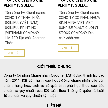
TRA CỨU CHỨNG CHỈ/
TRA CỨU CHỨNG CHỈ/
VERIFY ISSUED
VERIFY ISSUED
CERTIFICATE: CÔNG TY
CERTIFICATE: CÔNG TY
Tên công ty/ Client name:
Tên công ty/ Client name:
TNHH IN ẤN SKILLFUL
CỔ PHẦN NHỰA BÌNH
CÔNG TY TNHH IN ẤN
CÔNG TY CỔ PHẦN NHỰA
(VIỆT NAM)/ SKILLFUL
MINH VIỆT
SKILLFUL (VIỆT NAM)
BÌNH MINH VIỆT VIET
PRINTING (VIETNAM)
SKILLFUL PRINTING
SUNRISE PLASTIC JOINT
COMPANY LIMITED
(VIETNAM) COMPANY
STOCK COMPANY Địa
LIMITED Địa chỉ/ Address:
chỉ/ Address:...
Thôn...
CHI TIẾT
CHI TIẾT
GIỚI THIỆU CHUNG
Công ty Cổ phần Chứng nhận Quốc tế (ICB) được thành lập vào
năm 2011. ICB tiến hành các hoạt động chứng nhận các sản
phẩm, hàng hóa, dịch vụ và quá trình phù hợp theo các tiêu
chuẩn và quy chuẩn của ICB tuân theo Thông lệ quốc tế, Luật
tiêu chuẩn và quy chuẩn kỹ thuật.
LIÊN HỆ