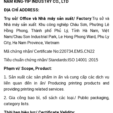
NAM KING-YIP INDUSTRY CO., LTD
ĐỊA CHỈ ADDRESS:
Trụ sở/ Office và Nhà máy sản xuất/ Factory
:Trụ sở và 
Nhà máy sản xuất: Khu công nghiệp Châu Sơn, Phường Lê 
Hồng Phong, Thành phố Phủ Lý, Tỉnh Hà Nam, Việt 
Nam/Chau Son Industrial Park, Le Hong Phong Ward, Phu Ly 
City, Ha Nam Province, Vietnam
Mã chứng nhận/ Certificate No:220734.EMS.CN22
Tiêu chuẩn chứng nhận/ Standards:ISO 14001 :2015
Phạm vi/
Scope, Product
:
1. Sản xuất các sản phẩm in ấn và cung cấp các dịch vụ
Producing printing products and
liên quan đến in ấn/
providing printing related services.
Public packaging,
2. Gia công bao bì, sổ sách các loại./
category lists.
Thời hạn hiệu lực/ Certificate Validity: