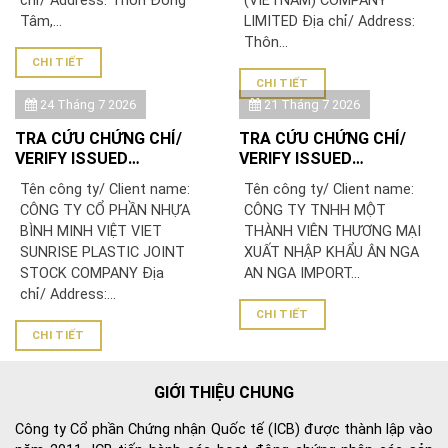
chỉ/ Address: Thôn Đồng
(VIETNAM) COMPANY
Tâm,...
LIMITED Địa chỉ/ Address:
Thôn...
CHI TIẾT
CHI TIẾT
24 Tháng 7 2026
21 Tháng 7 2026
TRA CỨU CHỨNG CHỈ/
TRA CỨU CHỨNG CHỈ/
VERIFY ISSUED
VERIFY ISSUED
CERTIFICATE: CÔNG TY
CERTIFICATE: CÔNG TY
Tên công ty/ Client name:
Tên công ty/ Client name:
CỔ PHẦN NHỰA BÌNH
TNHH MỘT THÀNH VIÊN
CÔNG TY CỔ PHẦN NHỰA
CÔNG TY TNHH MỘT
MINH VIỆT
THƯƠNG MẠI XUẤT NHẬP
BÌNH MINH VIỆT VIET
THÀNH VIÊN THƯƠNG MẠI
KHẨU ÂN NGA
SUNRISE PLASTIC JOINT
XUẤT NHẬP KHẨU ÂN NGA
STOCK COMPANY Địa
AN NGA IMPORT...
chỉ/ Address:...
CHI TIẾT
CHI TIẾT
GIỚI THIỆU CHUNG
Công ty Cổ phần Chứng nhận Quốc tế (ICB) được thành lập vào