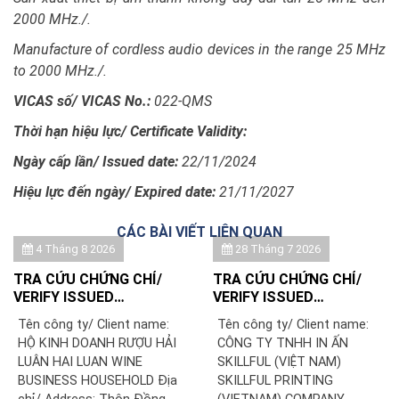
2000 MHz./.
Manufacture of cordless audio devices in the range 25 MHz
to 2000 MHz./.
VICAS số/ VICAS No.:
022-QMS
Thời hạn hiệu lực/
Certificate Validity:
Ngày cấp lần/ Issued date:
22/11/2024
Hiệu lực đến ngày/ Expired date:
21/11/2027
CÁC BÀI VIẾT LIÊN QUAN
4 Tháng 8 2026
28 Tháng 7 2026
TRA CỨU CHỨNG CHỈ/
TRA CỨU CHỨNG CHỈ/
VERIFY ISSUED
VERIFY ISSUED
CERTIFICATE: HỘ KINH
CERTIFICATE: CÔNG TY
Tên công ty/ Client name:
Tên công ty/ Client name:
DOANH RƯỢU HẢI LUÂN
TNHH IN ẤN SKILLFUL
HỘ KINH DOANH RƯỢU HẢI
CÔNG TY TNHH IN ẤN
(VIỆT NAM)/ SKILLFUL
LUÂN HAI LUAN WINE
SKILLFUL (VIỆT NAM)
PRINTING (VIETNAM)
BUSINESS HOUSEHOLD Địa
SKILLFUL PRINTING
COMPANY LIMITED