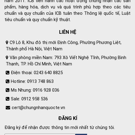
năm 2011. ICB tiến hành các hoạt động chứng nhận các sản
phẩm, hàng hóa, dịch vụ và quá trình phù hợp theo các tiêu
chuẩn và quy chuẩn của ICB tuân theo Thông lệ quốc tế, Luật
tiêu chuẩn và quy chuẩn kỹ thuật.
LIÊN HỆ
C9 Lô 8, Khu đô thị mới Định Công, Phường Phương Liệt,
Thành phố Hà Nội, Việt Nam
Văn phòng miền Nam: 793 Xô Viết Nghệ Tĩnh, Phường Bình
Thạnh, TP. Hồ Chí Minh, Việt Nam
Điện thoại: 0243 640 8825
Hotline: 0913 748 863
Ms Nhung: 0916 928 036
Sale: 0912 958 536
cert@chungnhanquocte.vn
ĐĂNG KÍ
Đăng ký để nhận được thông tin mới nhất từ chúng tôi.