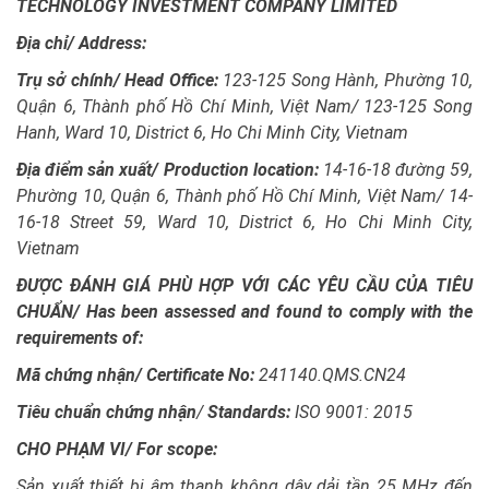
TECHNOLOGY INVESTMENT COMPANY LIMITED
Địa chỉ/ Address:
Trụ sở chính/ Head Office:
123-125 Song Hành, Phường 10,
Quận 6, Thành phố Hồ Chí Minh, Việt Nam/ 123-125 Song
Hanh, Ward 10, District 6, Ho Chi Minh City, Vietnam
Địa điểm sản xuất/ Production location:
14-16-18 đường 59,
Phường 10, Quận 6, Thành phố Hồ Chí Minh, Việt Nam/ 14-
16-18 Street 59, Ward 10, District 6, Ho Chi Minh City,
Vietnam
ĐƯỢC ĐÁNH GIÁ PHÙ HỢP VỚI CÁC YÊU CẦU CỦA TIÊU
CHUẨN/ Has been assessed and found to comply with the
requirements of:
Mã chứng nhận/ Certificate No:
241140.QMS.CN24
Tiêu chuẩn chứng nhận
/
Standards:
ISO 9001: 2015
CHO PHẠM VI/
For scope:
Sản xuất thiết bị âm thanh không dây dải tần 25 MHz đến