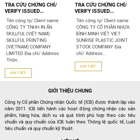
TRA CỨU CHỨNG CHỈ/
TRA CỨU CHỨNG CHỈ/
VERIFY ISSUED
VERIFY ISSUED
CERTIFICATE: CÔNG TY
CERTIFICATE: CÔNG TY
Tên công ty/ Client name:
Tên công ty/ Client name:
TNHH IN ẤN SKILLFUL
CỔ PHẦN NHỰA BÌNH
CÔNG TY TNHH IN ẤN
CÔNG TY CỔ PHẦN NHỰA
(VIỆT NAM)/ SKILLFUL
MINH VIỆT
SKILLFUL (VIỆT NAM)
BÌNH MINH VIỆT VIET
PRINTING (VIETNAM)
SKILLFUL PRINTING
SUNRISE PLASTIC JOINT
COMPANY LIMITED
(VIETNAM) COMPANY
STOCK COMPANY Địa
LIMITED Địa chỉ/ Address:
chỉ/ Address:...
Thôn...
CHI TIẾT
CHI TIẾT
GIỚI THIỆU CHUNG
Công ty Cổ phần Chứng nhận Quốc tế (ICB) được thành lập vào
năm 2011. ICB tiến hành các hoạt động chứng nhận các sản
phẩm, hàng hóa, dịch vụ và quá trình phù hợp theo các tiêu
chuẩn và quy chuẩn của ICB tuân theo Thông lệ quốc tế, Luật
tiêu chuẩn và quy chuẩn kỹ thuật.