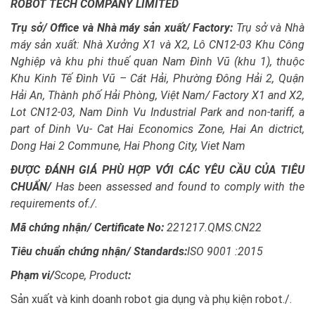
ROBOT TECH COMPANY LIMITED
Trụ sở/ Office và Nhà máy sản xuất/ Factory:
Trụ sở và Nhà
máy sản xuất: Nhà Xưởng X1 và X2, Lô CN12-03 Khu Công
Nghiệp và khu phi thuế quan Nam Đình Vũ (khu 1), thuộc
Khu Kinh Tế Đình Vũ – Cát Hải, Phường Đông Hải 2, Quận
Hải An, Thành phố Hải Phòng, Việt Nam/ Factory X1 and X2,
Lot CN12-03, Nam Dinh Vu Industrial Park and non-tariff, a
part of Dinh Vu- Cat Hai Economics Zone, Hai An dictrict,
Dong Hai 2 Commune, Hai Phong City, Viet Nam
ĐƯỢC ĐÁNH GIÁ PHÙ HỢP VỚI CÁC YÊU CẦU CỦA TIÊU
CHUẨN/
Has been assessed and found to comply with the
requirements of./.
Mã chứng nhận/ Certificate No:
221217.QMS.CN22
Tiêu chuẩn chứng nhận/ Standards:
ISO 9001 :2015
Phạm vi/
Scope, Product
:
Sản xuất và kinh doanh robot gia dụng và phụ kiện robot./.