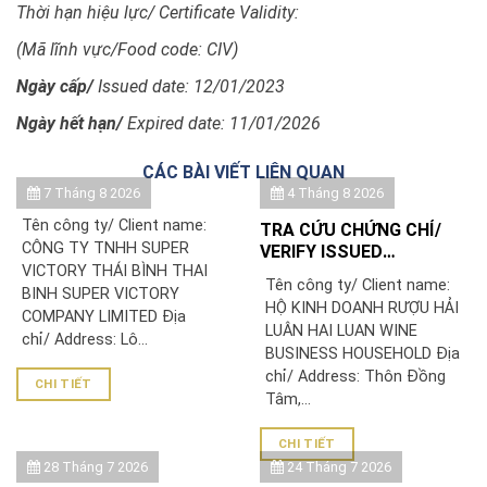
Thời hạn hiệu lực/ Certificate Validity:
(Mã lĩnh vực/Food code: CIV)
Ngày cấp/
Issued date: 12/01/2023
Ngày hết hạn/
Expired date: 11/01/2026
CÁC BÀI VIẾT LIÊN QUAN
7 Tháng 8 2026
4 Tháng 8 2026
Tên công ty/ Client name:
TRA CỨU CHỨNG CHỈ/
CÔNG TY TNHH SUPER
VERIFY ISSUED
VICTORY THÁI BÌNH THAI
CERTIFICATE: HỘ KINH
Tên công ty/ Client name:
BINH SUPER VICTORY
DOANH RƯỢU HẢI LUÂN
HỘ KINH DOANH RƯỢU HẢI
COMPANY LIMITED Địa
LUÂN HAI LUAN WINE
chỉ/ Address: Lô...
BUSINESS HOUSEHOLD Địa
chỉ/ Address: Thôn Đồng
CHI TIẾT
Tâm,...
CHI TIẾT
28 Tháng 7 2026
24 Tháng 7 2026