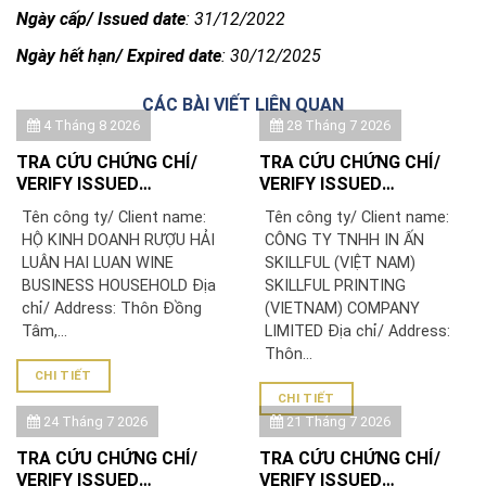
Ngày cấp/ Issued date
: 31/12/2022
Ngày hết hạn/ Expired date
: 30/12/2025
CÁC BÀI VIẾT LIÊN QUAN
4 Tháng 8 2026
28 Tháng 7 2026
TRA CỨU CHỨNG CHỈ/
TRA CỨU CHỨNG CHỈ/
VERIFY ISSUED
VERIFY ISSUED
CERTIFICATE: HỘ KINH
CERTIFICATE: CÔNG TY
Tên công ty/ Client name:
Tên công ty/ Client name:
DOANH RƯỢU HẢI LUÂN
TNHH IN ẤN SKILLFUL
HỘ KINH DOANH RƯỢU HẢI
CÔNG TY TNHH IN ẤN
(VIỆT NAM)/ SKILLFUL
LUÂN HAI LUAN WINE
SKILLFUL (VIỆT NAM)
PRINTING (VIETNAM)
BUSINESS HOUSEHOLD Địa
SKILLFUL PRINTING
COMPANY LIMITED
chỉ/ Address: Thôn Đồng
(VIETNAM) COMPANY
Tâm,...
LIMITED Địa chỉ/ Address:
Thôn...
CHI TIẾT
CHI TIẾT
24 Tháng 7 2026
21 Tháng 7 2026
TRA CỨU CHỨNG CHỈ/
TRA CỨU CHỨNG CHỈ/
VERIFY ISSUED
VERIFY ISSUED