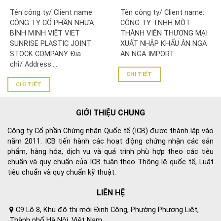
CERTIFICATE: CÔNG TY
CERTIFICATE: CÔNG TY
Tên công ty/ Client name:
Tên công ty/ Client name:
CỔ PHẦN NHỰA BÌNH
TNHH MỘT THÀNH VIÊN
CÔNG TY CỔ PHẦN NHỰA
CÔNG TY TNHH MỘT
MINH VIỆT
THƯƠNG MẠI XUẤT NHẬP
BÌNH MINH VIỆT VIET
THÀNH VIÊN THƯƠNG MẠI
KHẨU ÂN NGA
SUNRISE PLASTIC JOINT
XUẤT NHẬP KHẨU ÂN NGA
STOCK COMPANY Địa
AN NGA IMPORT...
chỉ/ Address:...
CHI TIẾT
CHI TIẾT
GIỚI THIỆU CHUNG
Công ty Cổ phần Chứng nhận Quốc tế (ICB) được thành lập vào
năm 2011. ICB tiến hành các hoạt động chứng nhận các sản
phẩm, hàng hóa, dịch vụ và quá trình phù hợp theo các tiêu
chuẩn và quy chuẩn của ICB tuân theo Thông lệ quốc tế, Luật
tiêu chuẩn và quy chuẩn kỹ thuật.
LIÊN HỆ
C9 Lô 8, Khu đô thị mới Định Công, Phường Phương Liệt,
Thành phố Hà Nội, Việt Nam