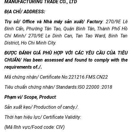
MANUFACTURING TRADE CO., LTD
ĐỊA CHỈ/ ADDRESS:
Trụ sở/ Office và Nhà máy sản xuất/ Factory
: 270/9E Lê
Đình Cẩn, Phường Tân Tạo, Quận Bình Tân, Thành Phố Hồ
Chí Minh/ 270/9E Le Dinh Can, Tan Tao Ward, Binh Tan
District, Ho Chi Minh City.
ĐƯỢC ĐÁNH GIÁ PHÙ HỢP VỚI CÁC YÊU CẦU CỦA TIÊU
CHUẨN/ Has been assessed and found to comply with the
requirements of./.
Mã chứng nhận/ Certificate No:221216.FMS.CN22
Tiêu chuẩn chứng nhận/ Standards:ISO 22000 :2018
Phạm vi/
Scope, Product
:
Sản xuất kẹo/ Production of candy./.
Thời hạn hiệu lực/ Certificate Validity:
(Mã lĩnh vực/Food code: CIV)