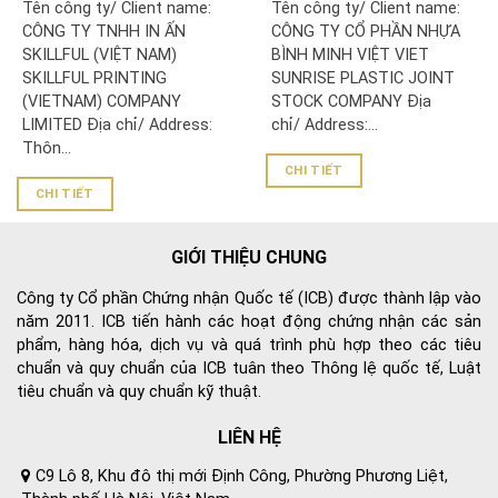
Tên công ty/ Client name:
Tên công ty/ Client name:
TNHH IN ẤN SKILLFUL
CỔ PHẦN NHỰA BÌNH
CÔNG TY TNHH IN ẤN
CÔNG TY CỔ PHẦN NHỰA
(VIỆT NAM)/ SKILLFUL
MINH VIỆT
SKILLFUL (VIỆT NAM)
BÌNH MINH VIỆT VIET
PRINTING (VIETNAM)
SKILLFUL PRINTING
SUNRISE PLASTIC JOINT
COMPANY LIMITED
(VIETNAM) COMPANY
STOCK COMPANY Địa
LIMITED Địa chỉ/ Address:
chỉ/ Address:...
Thôn...
CHI TIẾT
CHI TIẾT
GIỚI THIỆU CHUNG
Công ty Cổ phần Chứng nhận Quốc tế (ICB) được thành lập vào
năm 2011. ICB tiến hành các hoạt động chứng nhận các sản
phẩm, hàng hóa, dịch vụ và quá trình phù hợp theo các tiêu
chuẩn và quy chuẩn của ICB tuân theo Thông lệ quốc tế, Luật
tiêu chuẩn và quy chuẩn kỹ thuật.
LIÊN HỆ
C9 Lô 8, Khu đô thị mới Định Công, Phường Phương Liệt,