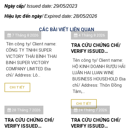
Ngày cấp/
Issued date: 29/05/2023
Hiệu lực đến ngày
/ Expired date: 28/05/2026
CÁC BÀI VIẾT LIÊN QUAN
7 Tháng 8 2026
4 Tháng 8 2026
Tên công ty/ Client name:
TRA CỨU CHỨNG CHỈ/
CÔNG TY TNHH SUPER
VERIFY ISSUED
VICTORY THÁI BÌNH THAI
CERTIFICATE: HỘ KINH
Tên công ty/ Client name:
BINH SUPER VICTORY
DOANH RƯỢU HẢI LUÂN
HỘ KINH DOANH RƯỢU HẢI
COMPANY LIMITED Địa
LUÂN HAI LUAN WINE
chỉ/ Address: Lô...
BUSINESS HOUSEHOLD Địa
chỉ/ Address: Thôn Đồng
CHI TIẾT
Tâm,...
CHI TIẾT
28 Tháng 7 2026
24 Tháng 7 2026
TRA CỨU CHỨNG CHỈ/
TRA CỨU CHỨNG CHỈ/
VERIFY ISSUED
VERIFY ISSUED
CERTIFICATE: CÔNG TY
CERTIFICATE: CÔNG TY