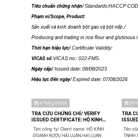
Tiêu chuẩn chứng nhận
/ Standards:HACCP CO
Phạm vi/Scope, Product:
Sản xuất và kinh doanh bột gạo và bột nếp./.
Producing and trading in rice flour and glutinous ri
Thời hạn hiệu lực/
Certificate Validity:
VICAS số
VICAS no.: 022-FMS.
Ngày cấp/
Issued date: 08/08/2023
Hiệu lực đến ngày
/ Expired date: 07/08/2026
4 Tháng 8 2026
28 T
TRA CỨU CHỨNG CHỈ/ VERIFY
TRA C
ISSUED CERTIFICATE: HỘ KINH
ISSUED
DOANH RƯỢU HẢI LUÂN
TNHH I
Tên công ty/ Client name: HỘ KINH
Tên cô
SKILLF
DOANH RƯỢU HẢI LUÂN HAI LUAN
TNHH I