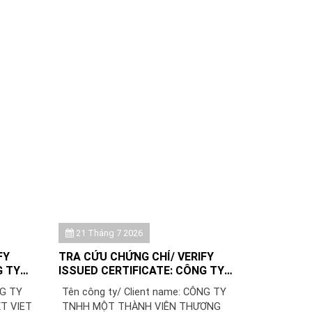
21 Tháng 7 2026
FY
TRA CỨU CHỨNG CHỈ/ VERIFY
G TY
ISSUED CERTIFICATE: CÔNG TY
VIỆT
TNHH MỘT THÀNH VIÊN THƯƠNG
NG TY
Tên công ty/ Client name: CÔNG TY
MẠI XUẤT NHẬP KHẨU ÂN NGA
T VIET
TNHH MỘT THÀNH VIÊN THƯƠNG