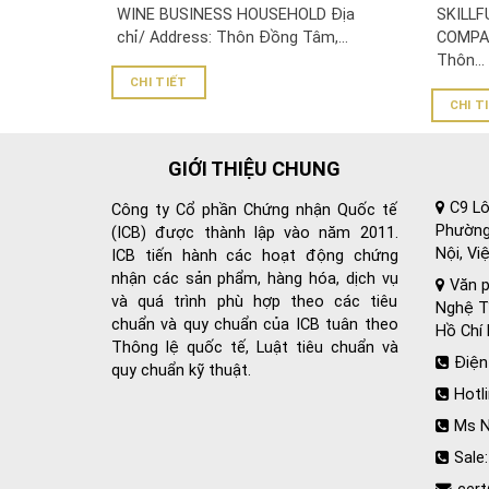
COMPA
WINE BUSINESS HOUSEHOLD Địa
SKILLF
chỉ/ Address: Thôn Đồng Tâm,...
COMPAN
Thôn...
CHI TIẾT
CHI T
GIỚI THIỆU CHUNG
C9 Lô
Công ty Cổ phần Chứng nhận Quốc tế
Phường
(ICB) được thành lập vào năm 2011.
Nội, Vi
ICB tiến hành các hoạt động chứng
nhận các sản phẩm, hàng hóa, dịch vụ
Văn p
và quá trình phù hợp theo các tiêu
Nghệ Tĩ
chuẩn và quy chuẩn của ICB tuân theo
Hồ Chí 
Thông lệ quốc tế, Luật tiêu chuẩn và
Điện
quy chuẩn kỹ thuật.
Hotl
Ms N
Sale