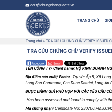
cert@chungnhanquocte.vn
TRANG CHỦ
GIỚ
Trang chủ
»
TRA CỨU CHỨNG CHỈ/ VERIFY ISSUED 
TRA CỨU CHỨNG CHỈ/ VERIFY ISSU
Facebook
Email
TÊN CÔNG TY/ Client name: HỘ KINH DOANH
Địa điểm sản xuất/ Factor
: Trụ sở: Ấp 5, Xã Lo
Long Son Commune, Can Duoc District, Long An P
ĐƯỢC ĐÁNH GIÁ PHÙ HỢP VỚI CÁC YÊU CẦU CỦ
Has been assessed and found to comply with the 
Mã chứng nhận
/ Certificate No: 230706.FMS.CN