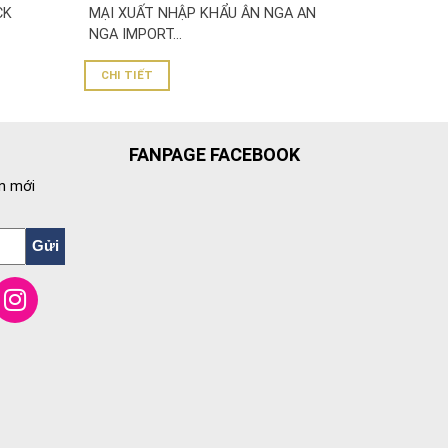
CK
MẠI XUẤT NHẬP KHẨU ÂN NGA AN
NGA IMPORT...
CHI TIẾT
FANPAGE FACEBOOK
n mới