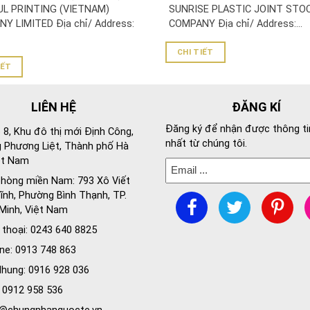
NY LIMITED
UL PRINTING (VIETNAM)
SUNRISE PLASTIC JOINT STO
Y LIMITED Địa chỉ/ Address:
COMPANY Địa chỉ/ Address:...
CHI TIẾT
IẾT
LIÊN HỆ
ĐĂNG KÍ
Đăng ký để nhận được thông ti
 8, Khu đô thị mới Định Công,
nhất từ chúng tôi.
 Phương Liệt, Thành phố Hà
ệt Nam
hòng miền Nam: 793 Xô Viết
nh, Phường Bình Thạnh, TP.
Minh, Việt Nam
 thoại: 0243 640 8825
ine: 0913 748 863
hung: 0916 928 036
: 0912 958 536