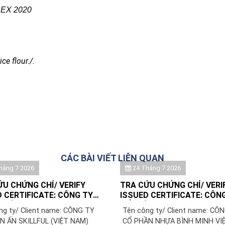
DEX 2020
ce flour./.
CÁC BÀI VIẾT LIÊN QUAN
háng 7 2026
24 Tháng 7 2026
ỨU CHỨNG CHỈ/ VERIFY
TRA CỨU CHỨNG CHỈ/ VERI
 CERTIFICATE: CÔNG TY
ISSUED CERTIFICATE: CÔN
N ẤN SKILLFUL (VIỆT NAM)/
CỔ PHẦN NHỰA BÌNH MINH 
ng ty/ Client name: CÔNG TY
Tên công ty/ Client name: CÔ
UL PRINTING (VIETNAM)
N ẤN SKILLFUL (VIỆT NAM)
CỔ PHẦN NHỰA BÌNH MINH VIỆ