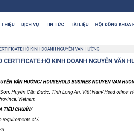
I THIỆU
DỊCH VỤ
TIN TỨC
TÀI LIỆU
HỘI ĐỒNG KHOA 
CERTIFICATE:HỘ KINH DOANH NGUYỄN VĂN HƯỜNG
ED CERTIFICATE:HỘ KINH DOANH NGUYỄN VĂN 
 NGUYỄN VĂN HƯỜNG/ HOUSEHOLD BUSINES NGUYEN VAN HUO
Head office: H
ng Sơn, Huyện Cần Đước, Tỉnh Long An, Việt Nam/
rovince, Vietnam
A TIÊU CHUẨN/
requirements of./.
23