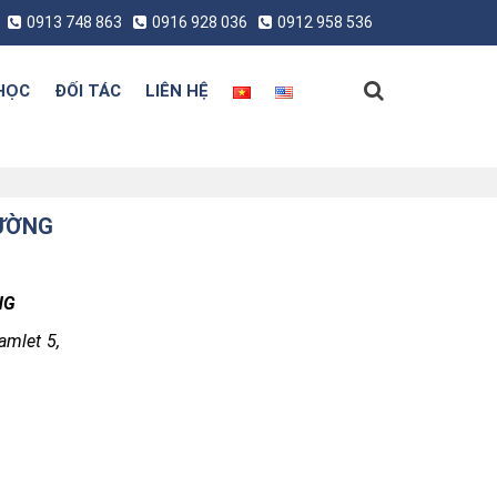
0913 748 863
0916 928 036
0912 958 536
HỌC
ĐỐI TÁC
LIÊN HỆ
HƯỜNG
NG
amlet 5,