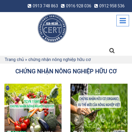
0913 748 863
0916 928 036
0912 958 536
Trang chủ
»
chứng nhận nông nghiệp hữu cơ
CHỨNG NHẬN NÔNG NGHIỆP HỮU CƠ