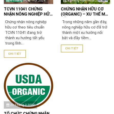
4 Tháng mười một 2024
4 Tháng mười một 2024
TCVN 11041 CHỨNG
CHỨNG NHẬN HỮU CƠ
NHẬN NÔNG NGHIỆP HỮU
(ORGANIC) – XU THẾ MỚI
CƠ
CỦA NÔNG NGHIỆP VIỆT
Chứng nhận nông nghiệp
Trong những năm gần đây,
hữu cơ theo tiêu chuẩn
nông nghiệp hữu cơ đã trở
TCVN 11041 đang trở
thành một xu hướng nổi
thành xu hướng tất yếu
bật và đầy tiềm...
trong lĩnh...
CHI TIẾT
CHI TIẾT
23 Tháng 2 2022
TỔ CHỨC CHỨNG NHẬN