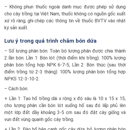
– Không phun thuốc ngoài danh mục được phép sử dụng
cho cây trồng tại Việt Nam, thuốc không có nguồn gốc xuất
xứ rõ ràng; ghi chép các thông tin về thuốc BVTV vào nhật
ký sản xuất.
Lưu ý trong quá trình chăm bón dứa
– Số lượng phân bón: Toàn bộ lượng phân được chia thành
2 lần bón: Lần 1: Bón lót (thời điểm khi trồng): 100% lượng
phân bón tổng hợp NPK 6-7-5; Lần 2: Bón thúc (sau thời
điểm trồng từ 2-3 tháng): 100% lượng phân bón tổng hợp
NPKS 12-3-10-2.
– Cách bón:
+ Lần 1: Tạo hố trồng dài x rộng x độ sâu là 10 x 15 x 15,
cho lượng phân cần bón lót xuống hố sau đó lấp phủ lên
một lớp đất dầy khoảng 3-5 cm sau đó đặt cây giống và
vun đất vùng quanh gốc cây trồng.
+ Lần 2: Đào hố bên cạnh gốc cây dứa, bỏ lượng phân bón