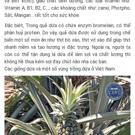
và axit xitric); giàu chất dinh dưỡng; các loại vitamin như:
Vitamin A; B1; B2, C…; các khoáng chất như: canxi; Photpho;
Sắt, Mangan… rất tốt cho sức khỏe.
Đặc biêt, Trong quả dứa có chứa enzym bromelain, có thể
phân huỷ protein. Do vậy, quả dứa được sử dụng trong chế
biến một số món ăn như thịt bò xào, thịt vịt xào để giúp thịt
nhanh mềm và tạo hương vị đặc trưng. Ngoài ra, người ta
còn có thể tận dụng lá dứa để làm sợi và chất lượng thì
không hề thua kém sợi đay chút nào nha các bạn.
Các giống dứa và một số vùng trồng dứa ở Việt Nam.