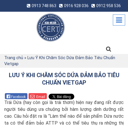
0913 748 863
0916 928 036
0912 958 536
Trang chủ
»
Lưu Ý Khi Chăm Sóc Dứa Đảm Bảo Tiêu Chuẩn
Vietgap
LƯU Ý KHI CHĂM SÓC DỨA ĐẢM BẢO TIÊU
CHUẨN VIETGAP
Facebook
Email
Trái Dứa (hay còn gọi là trái thơm) hiện nay đang rất được
người tiêu dùng ưa chuộng bởi hàm lượng dinh dưỡng rất
cao. Câu hỏi đặt ra là “Làm thế nào để sản phẩm Dứa nước
ta có thể đảm bảo ATTP và có thể tiêu thụ ra những thị