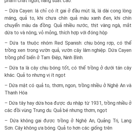
phẩm chất ngon, năng suất cao.
– Dứa Cayen: lá chỉ có ít gai ở đầu mút lá, lá dài cong lòng
máng, quả to, khi chưa chín quả màu xanh đen, khi chín
chuyển màu da đồng. Quả nhiều nước, thịt vàng ngà, mắt
dứa to và nông, vỏ mỏng, thích hợp với đóng hộp
– Dứa ta thuộc nhóm Red Spanish: chịu bóng rợp, có thể
trồng xen trong vườn quả, vườn cây lâm nghiệp. Dứa Cayen
trồng phổ biến ở Tam Điệp, Ninh Bình.
– Dứa ta là cây chịu bóng tốt, có thể trồng ở dưới tán cây
khác. Quả to nhưng vị ít ngọt
– Dứa mật có quả to, thơm, ngon, trồng nhiều ở Nghệ An và
Thanh Hóa
– Dứa tây hay dứa hoa được du nhập từ 1931, trồng nhiều ở
các đồi vùng Trung du. Quả bé nhưng thơm, ngọt
– Dứa không gai được trồng ở Nghệ An, Quảng Trị, Lạng
Sơn. Cây không ưa bóng. Quả to hơn các giống trên