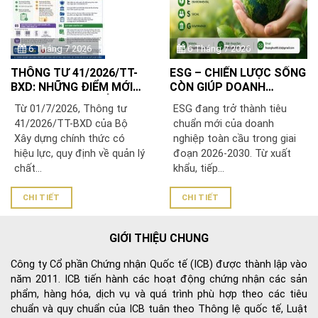
6 Tháng 7 2026
6 Tháng 7 2026
THÔNG TƯ 41/2026/TT-
ESG – CHIẾN LƯỢC SỐNG
BXD: NHỮNG ĐIỂM MỚI
CÒN GIÚP DOANH
DOANH NGHIỆP SẢN
NGHIỆP VIỆT NAM PHÁT
Từ 01/7/2026, Thông tư
ESG đang trở thành tiêu
XUẤT, NHẬP KHẨU VẬT
TRIỂN BỀN VỮNG VÀ
41/2026/TT-BXD của Bộ
chuẩn mới của doanh
LIỆU XÂY DỰNG CẦN BIẾT
VƯƠN RA THỊ TRƯỜNG
Xây dựng chính thức có
nghiệp toàn cầu trong giai
QUỐC TẾ
hiệu lực, quy định về quản lý
đoạn 2026-2030. Từ xuất
chất...
khẩu, tiếp...
CHI TIẾT
CHI TIẾT
GIỚI THIỆU CHUNG
Công ty Cổ phần Chứng nhận Quốc tế (ICB) được thành lập vào
năm 2011. ICB tiến hành các hoạt động chứng nhận các sản
phẩm, hàng hóa, dịch vụ và quá trình phù hợp theo các tiêu
chuẩn và quy chuẩn của ICB tuân theo Thông lệ quốc tế, Luật