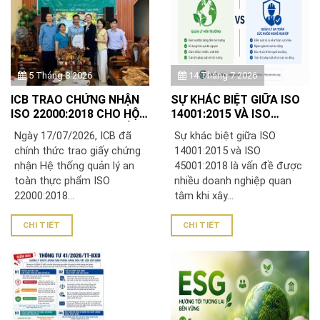
5 Tháng 8 2026
14 Tháng 7 2026
ICB TRAO CHỨNG NHẬN
SỰ KHÁC BIỆT GIỮA ISO
ISO 22000:2018 CHO HỘ
14001:2015 VÀ ISO
KINH DOANH RƯỢU HẢI
45001:2018
Ngày 17/07/2026, ICB đã
Sự khác biệt giữa ISO
LUÂN
chính thức trao giấy chứng
14001:2015 và ISO
nhận Hệ thống quản lý an
45001:2018 là vấn đề được
toàn thực phẩm ISO
nhiều doanh nghiệp quan
22000:2018...
tâm khi xây...
CHI TIẾT
CHI TIẾT